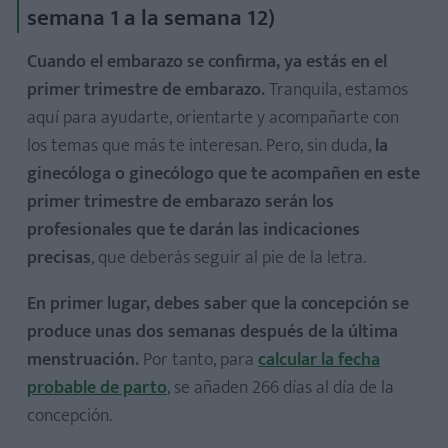
semana 1 a la semana 12)
Cuando el embarazo se confirma, ya estás en el
primer trimestre de embarazo.
Tranquila, estamos
aquí para ayudarte, orientarte y acompañarte con
los temas que más te interesan. Pero, sin duda,
la
Análisis de sangre y orina
ginecóloga o ginecólogo que te acompañen en este
Ecografías del embarazo
primer trimestre de embarazo serán los
Primera ecografía o ecografía de la semana 12
profesionales que te darán las indicaciones
Ecografía del segundo trimestre
precisas
, que deberás seguir al pie de la letra.
Ecografía del tercer trimestre
Triple screening, cribado prenatal, amniocentesis
En primer lugar, debes saber que la concepción se
produce unas dos semanas después de la última
Test de O'Sullivan y curva de glucosa
menstruación.
Por tanto, para
calcular la fecha
Test del estreptococo
probable de parto
, se añaden 266 días al día de la
Monitorización del feto
concepción.
Control periódico del aumento de peso y la alimentación