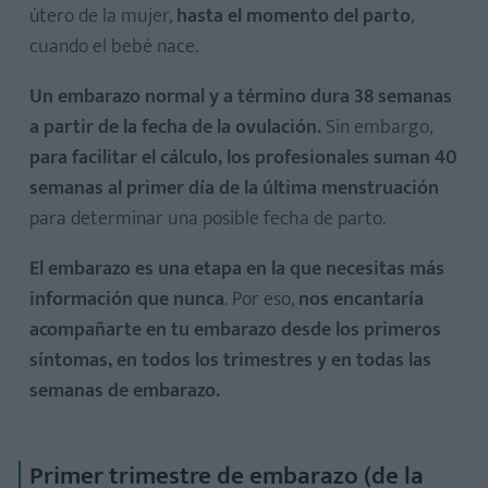
útero de la mujer,
hasta el momento del parto
,
Desarrollo del feto en el primer trimestre de embarazo
cuando el bebé nace.
Cambios en la mujer en el primer trimestre de embarazo
Un embarazo normal y a término dura 38 semanas
a partir de la fecha de la ovulación.
Sin embargo,
para facilitar el cálculo, los profesionales suman 40
semanas al primer día de la última menstruación
Desarrollo del feto en el segundo trimestre de embarazo
para determinar una posible fecha de parto.
Cambios en la mujer en el segundo trimestre de
embarazo
El embarazo es una etapa en la que necesitas más
información que nunca
. Por eso,
nos encantaría
acompañarte en tu embarazo desde los primeros
síntomas, en todos los trimestres y en todas las
semanas de embarazo.
Desarrollo del feto en el tercer trimestre de embarazo
Cambios en la mujer en el tercer trimestre de embarazo
Primer trimestre de embarazo (de la