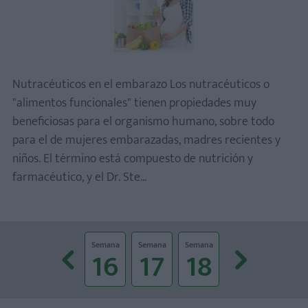
Nutracéuticos en el embarazo Los nutracéuticos o
"alimentos funcionales" tienen propiedades muy
beneficiosas para el organismo humano, sobre todo
para el de mujeres embarazadas, madres recientes y
niños. El término está compuesto de nutrición y
farmacéutico, y el Dr. Ste...
Prev
Next
Semana
Semana
Semana
Semana
Semana
Semana
Semana
39
40
16
17
18
19
20