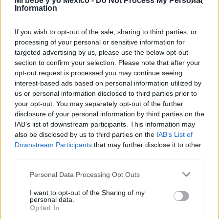
Mi bebé y yo México -
Do Not Process My Personal
Information
Quesos
¿Te habías preguntado si es seguro consumir
If you wish to opt-out of the sale, sharing to third parties, or
processing of your personal or sensitive information for
queso durante el embarazo?
Aunque el queso es
targeted advertising by us, please use the below opt-out
una fuente importante de calcio, hay que aprender a
section to confirm your selection. Please note that after your
discriminar qué tipos son seguros y cuáles deben
opt-out request is processed you may continue seeing
interest-based ads based on personal information utilized by
evitarse.
us or personal information disclosed to third parties prior to
your opt-out. You may separately opt-out of the further
Debido a que la futura mamá necesita tener una
disclosure of your personal information by third parties on the
buena reserva de calcio en su organismo, los
IAB’s list of downstream participants. This information may
also be disclosed by us to third parties on the
IAB’s List of
especialistas no recomiendan eliminar el el consumo
Downstream Participants
that may further disclose it to other
de queso durante el embarazo.
third parties.
No obstante,
lo que sí está prohibido es consumir
Personal Data Processing Opt Outs
quesos elaborados con leche cruda.
Cualquier
I want to opt-out of the Sharing of my
personal data.
queso que se consuma durante la gestación debe
Opted In
estar elaborado con leche pasteurizada.
También