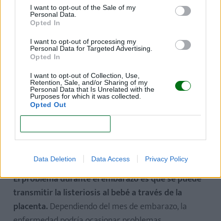
I want to opt-out of the Sale of my
están contraindicados los quesos blancos madurados.
Personal Data.
Opted In
¿Cuál es el motivo de la restricción?
I want to opt-out of processing my
Principalmente, el riesgo de que el alimento esté
Personal Data for Targeted Advertising.
contaminado con la bacteria
Listeria
Opted In
monocytogenes
, que muere con el calor (a partir de
I want to opt-out of Collection, Use,
Retention, Sale, and/or Sharing of my
los 75 ºC), pero es capaz de sobrevivir a bajas
Personal Data that Is Unrelated with the
Purposes for which it was collected.
temperaturas. Esta bacteria ocasiona una
Opted Out
enfermedad conocida como
listeriosis
, cuyos
CONFIRM
síntomas se asemejan a los de la gripa, aunque en
casos más graves puede provocar meningitis u otras
infecciones que, si no se tratan, pueden ser mortales.
Data Deletion
Data Access
Privacy Policy
El problema durante el embarazo es que se puede
transmitir la listeriosis al bebé a través de la
placenta.
Dependiendo del mes de embarazo, la
enfermedad podría ocasionar problemas