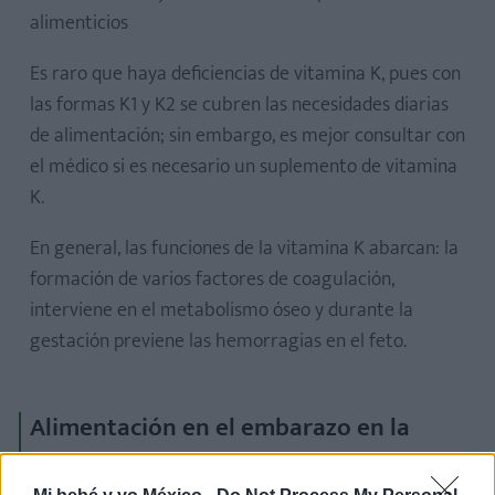
alimenticios
Es raro que haya deficiencias de vitamina K, pues con
las formas K1 y K2 se cubren las necesidades diarias
de alimentación; sin embargo, es mejor consultar con
el médico si es necesario un suplemento de vitamina
K.
En general, las funciones de la vitamina K abarcan: la
formación de varios factores de coagulación,
interviene en el metabolismo óseo y durante la
gestación previene las hemorragias en el feto.
Alimentación en el embarazo en la
semana 26