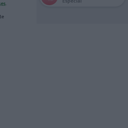
Especial
ses
.
te