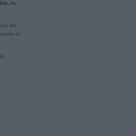
ías, tu
ieta del
también te
 de