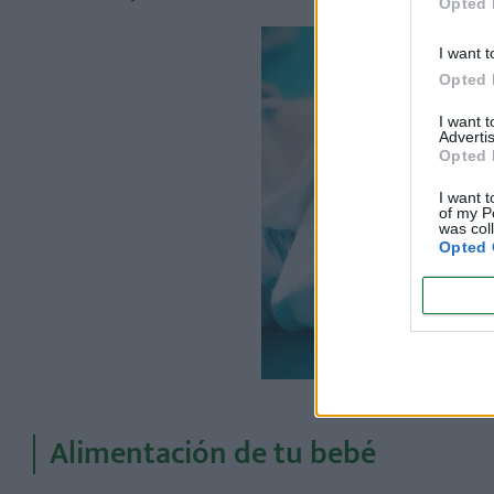
Opted 
I want t
Opted 
I want 
Advertis
Opted 
I want t
of my P
was col
Opted 
Alimentación de tu bebé