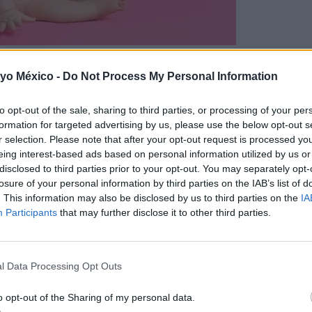
 yo México -
Do Not Process My Personal Information
to opt-out of the sale, sharing to third parties, or processing of your per
 relacionados con la salud y el bienestar de tu bebé
. Enco
formation for targeted advertising by us, please use the below opt-out s
r selection. Please note that after your opt-out request is processed y
ades respiratorias, hasta el uso de medicamentos, como
el
eing interest-based ads based on personal information utilized by us or
disclosed to third parties prior to your opt-out. You may separately opt-
losure of your personal information by third parties on the IAB’s list of
tras y expertos, sobre aquellas cuestiones que más te preo
. This information may also be disclosed by us to third parties on the
IA
cuáles son las
enfermedades cromosómicas
, cuáles son
la
Participants
that may further disclose it to other third parties.
s niños
, o cuáles son los
trastornos más comunes en los gen
l Data Processing Opt Outs
sueño del bebé
, al tiempo que hacemos hincapié en la
esti
o opt-out of the Sharing of my personal data.
primeros pasos
y el
desarrollo de su lenguaje
.