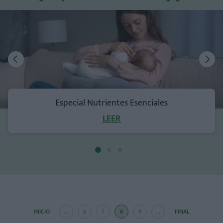
Especial Nutrientes Esenciales
LEER
INICIO
...
6
7
8
9
...
FINAL