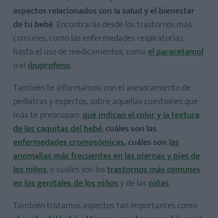
aspectos relacionados con la salud y el bienestar
de tu bebé
. Encontrarás desde los trastornos más
comunes, como las enfermedades respiratorias,
hasta el uso de medicamentos, como
el paracetamol
o el
ibuprofeno
.
También te informamos, con el asesoramiento de
pediatras y expertos, sobre aquellas cuestiones que
más te preocupan:
qué indican el color y la textura
de las caquitas del bebé
,
cuáles son las
enfermedades cromosómicas
, cuáles son
las
anomalías más frecuentes en las piernas y pies de
los niños
, o cuáles son los
trastornos más comunes
en los genitales de los niños
y de las
niñas
.
También tratamos aspectos tan importantes como