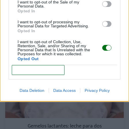
I want to opt-out of the Sale of my
Personal Data.
Opted In
I want to opt-out of processing my
Frases que no hay que decir a una madre que
Personal Data for Targeted Advertising.
da el pecho a su bebé
Opted In
LEER
I want to opt-out of Collection, Use,
Retention, Sale, and/or Sharing of my
Personal Data that Is Unrelated with the
Purposes for which it was collected.
Opted Out
LACTANCIA MATERNA Y ARTIFICIAL
CONFIRM
Data Deletion
Data Access
Privacy Policy
Gemelos lactantes: leche para dos