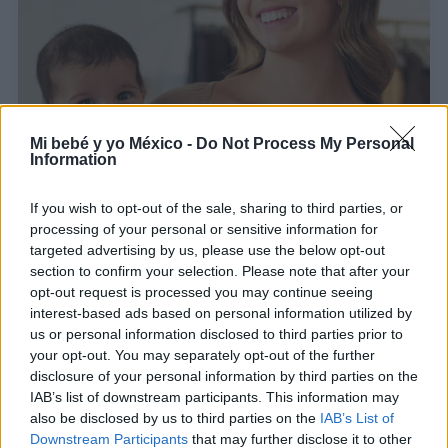
Mi bebé y yo México -
Do Not Process My Personal
Information
If you wish to opt-out of the sale, sharing to third parties, or
Momcozy, la marca global de maternidad y
processing of your personal or sensitive information for
bebés, combina comodidad, estilo e innovación
targeted advertising by us, please use the below opt-out
con precios especiales por tiempo limitado
section to confirm your selection. Please note that after your
LEER
opt-out request is processed you may continue seeing
interest-based ads based on personal information utilized by
us or personal information disclosed to third parties prior to
your opt-out. You may separately opt-out of the further
disclosure of your personal information by third parties on the
IAB’s list of downstream participants. This information may
also be disclosed by us to third parties on the
IAB’s List of
Downstream Participants
that may further disclose it to other