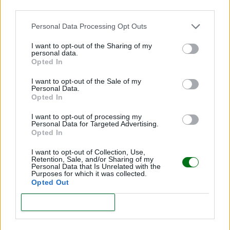
third parties.
Personal Data Processing Opt Outs
I want to opt-out of the Sharing of my
personal data.
Fórmulas a base de leche de cabra: ¿por qué son
Opted In
tendencia y una excelente opción para alimentar
a tu bebé?
I want to opt-out of the Sale of my
Personal Data.
LEER
Opted In
I want to opt-out of processing my
Personal Data for Targeted Advertising.
Opted In
I want to opt-out of Collection, Use,
Retention, Sale, and/or Sharing of my
Personal Data that Is Unrelated with the
Purposes for which it was collected.
Opted Out
CONFIRM
¿Cómo se debe conservar y extraer la leche