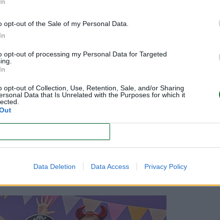
In
rabajan el cuerpo, sino también la mente.
o opt-out of the Sale of my Personal Data.
cademia de artes marciales para niños? ¿A partir de qué ed
In
s son los beneficios de las artes marciales para niños?
to opt-out of processing my Personal Data for Targeted
ing.
s marciales para niños y a qué edad empezar!
In
o opt-out of Collection, Use, Retention, Sale, and/or Sharing
ersonal Data that Is Unrelated with the Purposes for which it
lected.
Out
ara quien quiera!)?
A los niños les encanta disfrazarse, pero 
CONFIRM
lares, fiestas temáticas, etc.) piden como requisito que los
Data Deletion
Data Access
Privacy Policy
is propuestas de disfraces originales para niñas que te enca