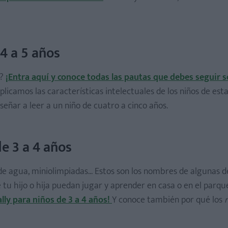
4 a 5 años
r?
¡Entra aquí y conoce todas las pautas que debes seguir 
licamos las características intelectuales de los niños de esta
señar a leer a un niño de cuatro a cinco años.
de 3 a 4 años
de agua, miniolimpiadas... Estos son los nombres de algunas d
 tu hijo o hija puedan jugar y aprender en casa o en el parqu
lly para niños de 3 a 4 años!
Y conoce también por qué los
r