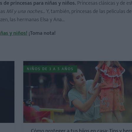
s de princesas para niñas y niños.
Princesas clásicas y de est
las
Mil y una noches
… Y, también, princesas de las películas de
rozen, las hermanas Elsa y Ana…
iñas y niños!
¡Toma nota!
NIÑOS DE 3 A 5 AÑOS
Cómo proteger a tus hijos en casa: Tips y he