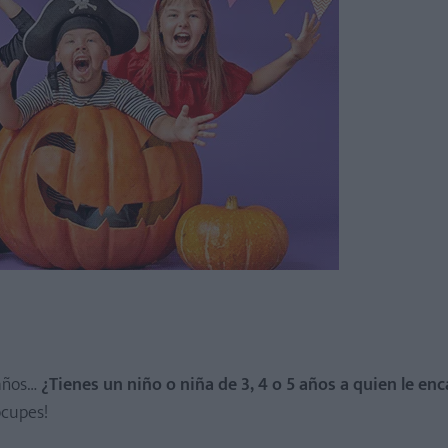
eaños…
¿Tienes un niño o niña de 3, 4 o 5 años a quien le en
ocupes!