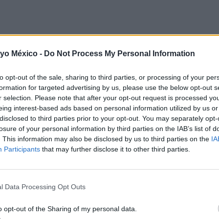
 deporte? En este artículo,
te presentamos la
Pirámide de la
 yo México -
Do Not Process My Personal Information
ad física debe realizar un niño
a estas edades para estar bie
to opt-out of the sale, sharing to third parties, or processing of your per
 la base, encontramos las actividades que el niño de 3 a 6 añ
formation for targeted advertising by us, please use the below opt-out s
 que deben desarrollarse con frecuencia, incluso varias veces 
r selection. Please note that after your opt-out request is processed y
eing interest-based ads based on personal information utilized by us or
pero que también deberían desarrollarse con frecuencia. Y, en
disclosed to third parties prior to your opt-out. You may separately opt-
losure of your personal information by third parties on the IAB’s list of
. This information may also be disclosed by us to third parties on the
IA
ividades físicas para tu hijo!
Participants
that may further disclose it to other third parties.
l Data Processing Opt Outs
o opt-out of the Sharing of my personal data.
as artes marciales, un método de entrenamiento muy antiguo