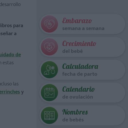
desarrollo
Embarazo
 libros para
semana a semana
nseñar a
Crecimiento
del bebé
uidado de
n estas
Calculadora
fecha de parto
cluso las
Calendario
berrinches
y
de ovulación
Nombres
de bebés