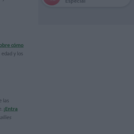
Especial
sobre cómo
 edad y los
e las
e.
¡Entra
allies