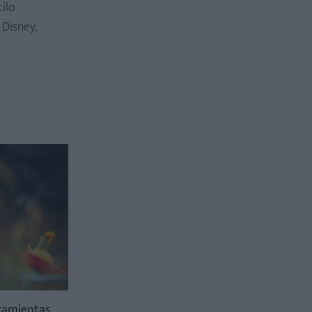
ilo
 Disney,
rramientas