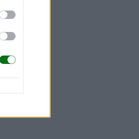
ad están
es que,
 más
ntarán!