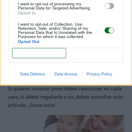
I want to opt-out of processing my
Personal Data for Targeted Advertising.
Opted In
I want to opt-out of Collection, Use,
Retention, Sale, and/or Sharing of my
Personal Data that Is Unrelated with the
Purposes for which it was collected.
Opted Out
CONFIRM
Según los expertos,
el pequeño puede morder por
distintos razones
: explorar el ambiente, reclamar
atención, defenderse, controlar la situación, etc.
Data Deletion
Data Access
Privacy Policy
Si quieres conocer cómo debes reaccionar en cada
caso, si debes regañarlo o no, debes consultar este
artículo. ¡Toma nota!