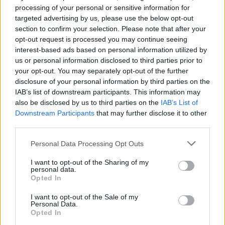
niños especiales, los costos y la opinión de otros
processing of your personal or sensitive information for
targeted advertising by us, please use the below opt-out
padres.
section to confirm your selection. Please note that after your
opt-out request is processed you may continue seeing
¡Y también te ofrecemos consejos para superar los
interest-based ads based on personal information utilized by
primeros días de guardería!
¡En este artículo
us or personal information disclosed to third parties prior to
your opt-out. You may separately opt-out of the further
encontrarás toda la información que te interesa!
disclosure of your personal information by third parties on the
IAB’s list of downstream participants. This information may
also be disclosed by us to third parties on the
IAB’s List of
Por qué muerde
Downstream Participants
that may further disclose it to other
third parties.
En torno a los 10 meses, son muchos los niños que, en
Personal Data Processing Opt Outs
ciertas ocasiones, muerden. Pero
¿cuáles son las
principales causas que pueden originar este
I want to opt-out of the Sharing of my
personal data.
comportamiento en los niños?
Opted In
I want to opt-out of the Sale of my
Personal Data.
Opted In