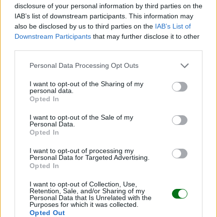
disclosure of your personal information by third parties on the
IAB’s list of downstream participants. This information may
also be disclosed by us to third parties on the
IAB’s List of
Downstream Participants
that may further disclose it to other
third parties.
"¡No quiero dormir!" Soluciones para el sueño
infantil
Personal Data Processing Opt Outs
LEER
I want to opt-out of the Sharing of my
personal data.
Opted In
I want to opt-out of the Sale of my
SUEÑO DEL NIÑO
Personal Data.
Opted In
I want to opt-out of processing my
Personal Data for Targeted Advertising.
Opted In
I want to opt-out of Collection, Use,
Retention, Sale, and/or Sharing of my
Personal Data that Is Unrelated with the
Purposes for which it was collected.
Opted Out