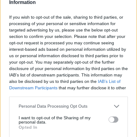
disfruta de los últimos momentos antes de conocer a
Information
tu bebé.
If you wish to opt-out of the sale, sharing to third parties, or
processing of your personal or sensitive information for
targeted advertising by us, please use the below opt-out
Dibus del Embarazo: Semana 34 del
section to confirm your selection. Please note that after your
embarazo en dibujos animados
opt-out request is processed you may continue seeing
interest-based ads based on personal information utilized by
¿Ya estás notando contracciones? ¿Te sientes
us or personal information disclosed to third parties prior to
your opt-out. You may separately opt-out of the further
increíblemente pesada? Es normal, estando
disclosure of your personal information by third parties on the
embarazada de 34 semanas. ¡Te presentamos el Dibu
IAB’s list of downstream participants. This information may
34 del embarazo! Un video sobre las aventuras de un
also be disclosed by us to third parties on the
IAB’s List of
Downstream Participants
that may further disclose it to other
embarazo. ¡Mira el video, porque estamos seguros de
third parties.
que te vas a sentir identificada con muchas
Personal Data Processing Opt Outs
situaciones!
I want to opt-out of the Sharing of my
personal data.
Opted In