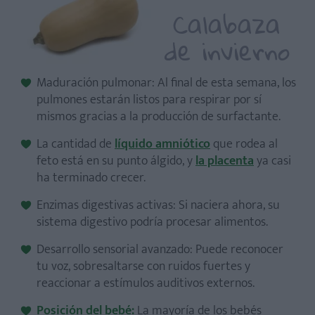
Calabaza
de invierno
Maduración pulmonar: Al final de esta semana, los
pulmones estarán listos para respirar por sí
mismos gracias a la producción de surfactante.
La cantidad de
líquido amniótico
que rodea al
feto está en su punto álgido, y
la placenta
ya casi
ha terminado crecer.
¿Siempre se hace la episiotomía?
Enzimas digestivas activas: Si naciera ahora, su
¿Qué pasa si mi bebé aún no está cabeza abajo?
sistema digestivo podría procesar alimentos.
¿Puedo viajar en la semana 34 de embarazo?
Desarrollo sensorial avanzado: Puede reconocer
¿Qué es el surfactante y por qué es importante?
tu voz, sobresaltarse con ruidos fuertes y
¿Debo empezar a preocuparme por el parto prematuro?
reaccionar a estímulos auditivos externos.
¿Es común dar a luz en la 34 semana de embarazo?
Posición del bebé:
La mayoría de los bebés