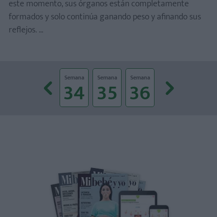
este momento, sus órganos están completamente
formados y solo continúa ganando peso y afinando sus
reflejos. ...
Prev
Next
Semana
Semana
Semana
Semana
Semana
Semana
Semana
32
33
34
35
36
37
38