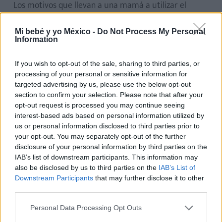
Los motivos que llevan a una mamá a utilizar el
sacaleches son muchos y variados.
Su uso resulta
muy recomendable si ayuda a prolongar la
Mi bebé y yo México -
Do Not Process My Personal
Information
lactancia materna
. Por eso, el sacaleches debe
reproducir todo lo posible la toma materna.
If you wish to opt-out of the sale, sharing to third parties, or
processing of your personal or sensitive information for
Podemos encontrar dos tipos de sacaleches: el
targeted advertising by us, please use the below opt-out
manual
(de jeringa o bomba extractora)
y el
section to confirm your selection. Please note that after your
opt-out request is processed you may continue seeing
eléctrico
, que permite regular la aspiración y la
interest-based ads based on personal information utilized by
velocidad, adaptándolas las necesidades del niño.
us or personal information disclosed to third parties prior to
your opt-out. You may separately opt-out of the further
Si quieres saber
cuándo y cómo hay que utilizar el
disclosure of your personal information by third parties on the
IAB’s list of downstream participants. This information may
sacaleches
, entra en este artículo. ¡También te
also be disclosed by us to third parties on the
IAB’s List of
explicamos, paso a paso, la limpieza del sacaleches.
Downstream Participants
that may further disclose it to other
third parties.
Personal Data Processing Opt Outs
Lista de nacimiento