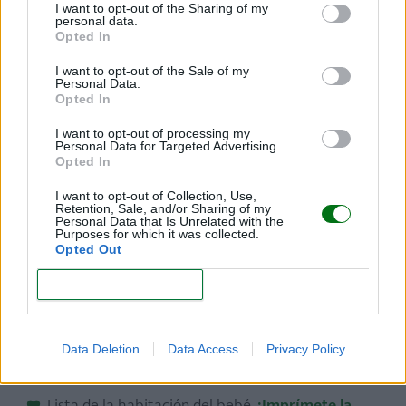
I want to opt-out of the Sharing of my
En la recta final del embarazo, los futuros papás
personal data.
Opted In
tienen que preparar
todo lo que el bebé necesitará
I want to opt-out of the Sale of my
en sus primeros días, semanas y primeros meses
.
Personal Data.
¡Toma nota para que no te falte de nada!
Opted In
I want to opt-out of processing my
Lista del hospital para el bebé.
¡Imprímete la
Personal Data for Targeted Advertising.
lista!
Opted In
Lista del hospital para la mamá.
¡Imprímete la
I want to opt-out of Collection, Use,
Retention, Sale, and/or Sharing of my
lista!
Personal Data that Is Unrelated with the
Purposes for which it was collected.
Opted Out
Lista de nacimiento: qué te pueden regalar.
¡Imprímete la lista!
CONFIRM
Lista de la ropita del recién nacido.
¡Imprímete la
lista!
Data Deletion
Data Access
Privacy Policy
Lista del baño del bebé.
¡Imprímete la lista!