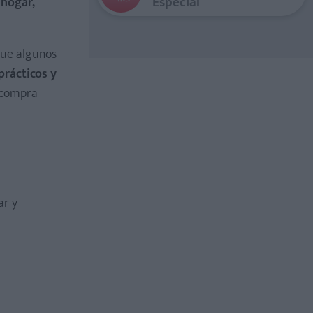
Especial
 hogar,
que algunos
prácticos y
e compra
ar y