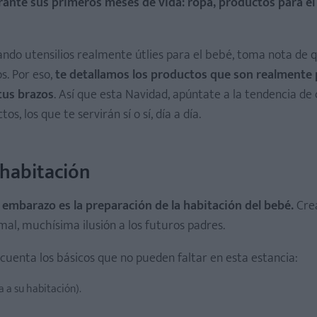
rante sus primeros meses de vida: ropa, productos para el
ndo utensilios realmente útlies para el bebé, toma nota de 
s. Por eso,
te detallamos los productos que son realmente 
tus brazos
. Así que esta Navidad, apúntate a la tendencia d
, los que te servirán sí o sí, día a día.
he
 habitación
mbarazo es la preparación de la habitación del bebé.
Cre
mal, muchísima ilusión a los futuros padres.
 cuenta los básicos que no pueden faltar en esta estancia:
 a su habitación).