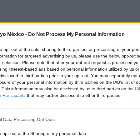
añales, cremitas, productos de higiene, etc.
 yo México -
Do Not Process My Personal Information
cos, pantaloncitos, camisetas, jerseis, alguna chamarrita si es invier
to opt-out of the sale, sharing to third parties, or processing of your per
antitas, saquito de dormir, edredón en caso de que sea invierno, etc.
formation for targeted advertising by us, please use the below opt-out s
r selection. Please note that after your opt-out request is processed y
eing interest-based ads based on personal information utilized by us or
disclosed to third parties prior to your opt-out. You may separately opt-
losure of your personal information by third parties on the IAB’s list of
. This information may also be disclosed by us to third parties on the
IA
Participants
that may further disclose it to other third parties.
l Data Processing Opt Outs
o opt-out of the Sharing of my personal data.