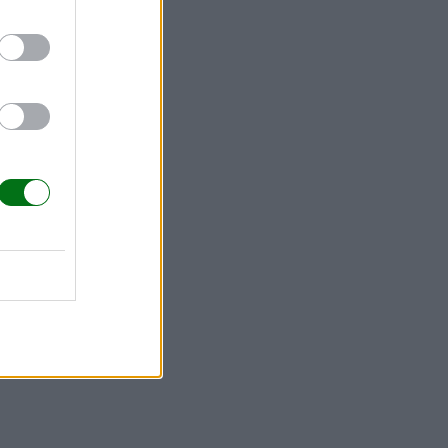
necesitar
menudo y es
s, mantitas
lgo o,