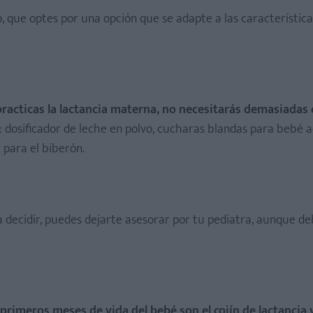
 que optes por una opción que se adapte a las característica
practicas la lactancia materna, no necesitarás demasiadas 
: dosificador de leche en polvo, cucharas blandas para bebé 
r para el biberón.
 a decidir, puedes dejarte asesorar por tu pediatra, aunque d
rimeros meses de vida del bebé son el cojín de lactancia y