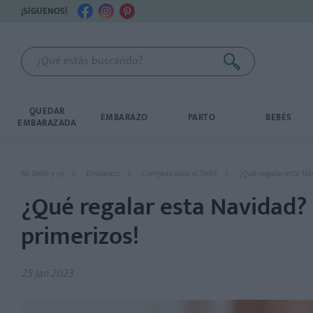
¡SÍGUENOS!
QUEDAR
EMBARAZO
PARTO
BEBÉS
EMBARAZADA
Mi bebé y yo
Embarazo
Compras para el bebé
¿Qué regalar esta Nav
¿Qué regalar esta Navidad? 
primerizos!
25 Jan 2023