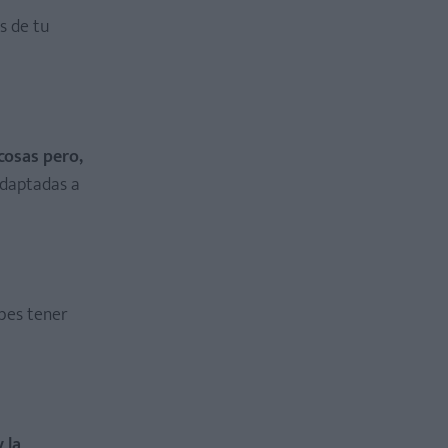
s de tu
cosas pero,
adaptadas a
ebes tener
 la