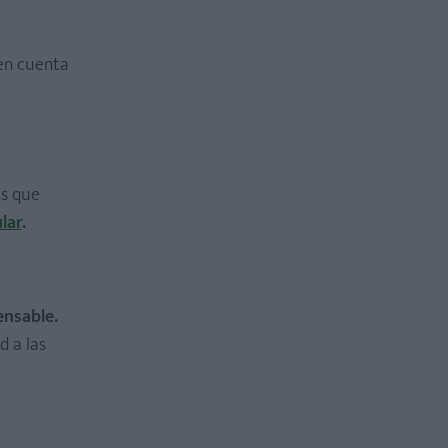
 en cuenta
ás que
ular
.
ensable.
d a las