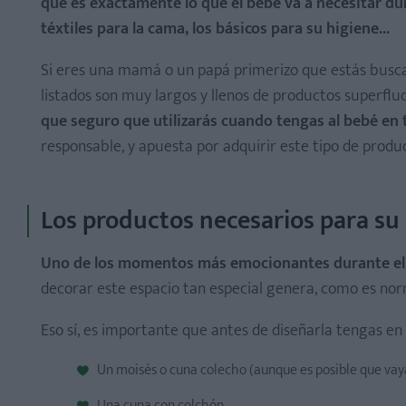
qué es exactamente lo que el bebé va a necesitar du
téxtiles para la cama, los básicos para su higiene...
Y en su clóset no puede faltar...
Si eres una mamá o un papá primerizo que estás busca
listados son muy largos y llenos de productos superfluo
que seguro que utilizarás cuando tengas al bebé en 
responsable, y apuesta por adquirir este tipo de productos
1. Un método de transporte para pasear y para el coc
3. La tina de baño
4. Los básicos para su alimentación
Los productos necesarios para su
5. Si decides usarlos, también chupones
6. Otros elementos muy prácticos
Uno de los momentos más emocionantes durante el e
decorar este espacio tan especial genera, como es nor
Eso sí, es importante que antes de diseñarla tengas en
Un moisés o cuna colecho (aunque es posible que vaya
Una cuna con colchón.