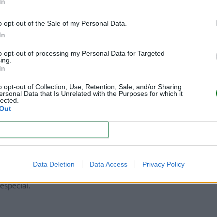
In
o opt-out of the Sale of my Personal Data.
In
to opt-out of processing my Personal Data for Targeted
ing.
In
o opt-out of Collection, Use, Retention, Sale, and/or Sharing
ersonal Data that Is Unrelated with the Purposes for which it
lected.
ra el recién nacido
es importante tener en cuenta que va a 
Out
es durante los primeros meses de vida el bebé se ensucia a 
CONFIRM
ros (de algodón en verano y de lana en invierno), sabanita
Data Deletion
Data Access
Privacy Policy
adquirir alguna prenda más formal si un día van a celebrar a
 especial.