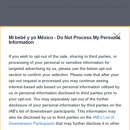
Te puede interesar…
Mi bebé y yo México -
Do Not Process My Personal
Information
If you wish to opt-out of the sale, sharing to third parties, or
processing of your personal or sensitive information for
targeted advertising by us, please use the below opt-out
section to confirm your selection. Please note that after your
opt-out request is processed you may continue seeing
interest-based ads based on personal information utilized by
us or personal information disclosed to third parties prior to
your opt-out. You may separately opt-out of the further
disclosure of your personal information by third parties on the
¿A qué edad un niño puede viajar en el asiento
IAB’s list of downstream participants. This information may
delantero del coche?
also be disclosed by us to third parties on the
IAB’s List of
LEER
Downstream Participants
that may further disclose it to other
third parties.