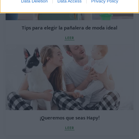
Data Deletion
Data Access
Privacy Policy
Tips para elegir la pañalera de moda ideal
LEER
¡Queremos que seas Hapy!
LEER