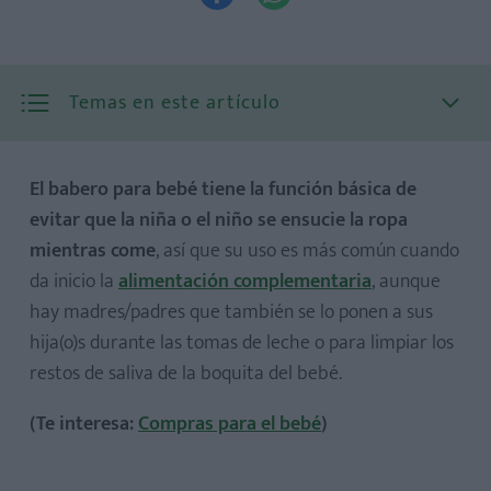
Temas en este artículo
El babero para bebé tiene la función básica de
evitar que la niña o el niño se ensucie la ropa
mientras come
, así que su uso es más común cuando
1. Tradicionales
da inicio la
alimentación complementaria
, aunque
2. Baberos bandana
hay madres/padres que también se lo ponen a sus
3. Baberos de silicona
hija(o)s durante las tomas de leche o para limpiar los
4. Con mangas o completos
restos de saliva de la boquita del bebé.
5. Babero mandil
(Te interesa:
Compras para el bebé
)
6. Baberos desechables para bebés