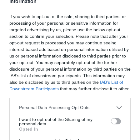
Information
¡Te presentamos el Dibu 35 del embarazo! Con él,
descubrirás curiosidades que puede que no te hayas
If you wish to opt-out of the sale, sharing to third parties, or
processing of your personal or sensitive information for
planteado durante estos meses. ¡Mira el video y
targeted advertising by us, please use the below opt-out
diviértete con nuestros simpáticos futuros papás!
section to confirm your selection. Please note that after your
opt-out request is processed you may continue seeing
interest-based ads based on personal information utilized by
us or personal information disclosed to third parties prior to
your opt-out. You may separately opt-out of the further
disclosure of your personal information by third parties on the
IAB’s list of downstream participants. This information may
also be disclosed by us to third parties on the
IAB’s List of
Downstream Participants
that may further disclose it to other
third parties.
Personal Data Processing Opt Outs
I want to opt-out of the Sharing of my
personal data.
Opted In