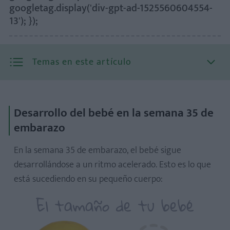
googletag.display('div-gpt-ad-1525560604554-
13'); });
Temas en este artículo
Desarrollo del bebé en la semana 35 de
embarazo
Tamaño y peso del bebé
En la semana 35 de embarazo, el bebé sigue
desarrollándose a un ritmo acelerado. Esto es lo que
está sucediendo en su pequeño cuerpo:
El tamaño de tu bebé
Consejos para mantenerte cómoda