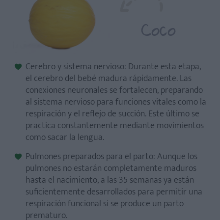
Coco
Cerebro y sistema nervioso: Durante esta etapa,
el cerebro del bebé madura rápidamente. Las
conexiones neuronales se fortalecen, preparando
al sistema nervioso para funciones vitales como la
respiración y el reflejo de succión. Este último se
¿Cuándo debo preparar la maleta para el hospital?
practica constantemente mediante movimientos
¿Qué ejercicios son recomendables en esta etapa?
como sacar la lengua.
¿Cómo sabré si el bebé está lo suficientemente abrigado?
Pulmones preparados para el parto: Aunque los
¿La inteligencia se hereda?
pulmones no estarán completamente maduros
¿Cómo me preparo para dar el pecho?
hasta el nacimiento, a las 35 semanas ya están
suficientemente desarrollados para permitir una
respiración funcional si se produce un parto
prematuro.