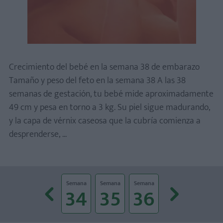
Crecimiento del bebé en la semana 38 de embarazo
Tamaño y peso del feto en la semana 38 A las 38
semanas de gestación, tu bebé mide aproximadamente
49 cm y pesa en torno a 3 kg. Su piel sigue madurando,
y la capa de vérnix caseosa que la cubría comienza a
desprenderse, ...
Prev
Next
Semana
Semana
Semana
Semana
Semana
Semana
Semana
32
33
34
35
36
37
38