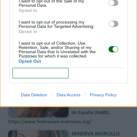
I want to opt-out of the Sale of my
Personal Data.
Opted In
I want to opt-out of processing my
Personal Data for Targeted Advertising.
Opted In
I want to opt-out of Collection, Use,
Autores
Retention, Sale, and/or Sharing of my
Personal Data that Is Unrelated with the
Purposes for which it was collected.
ESTHER BAEZA
Opted Out
PERENÍGUEZ
CONFIRM
Especialista del Centro de
Salud Los Alcázares de
Murcia y Matrona de la
Data Deletion
Data Access
Privacy Policy
Federación de
Asociaciones de Matronas
de España (FAME).
https://www.federacion-matronas.org/
MINERVA MORCILLO