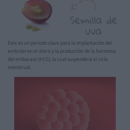
algo?
Semilla de
uva
Este es un período clave para la implantación del
¿Qué debes hacer?
embrión en el útero y la producción de la hormona
¿Qué hábitos debes modificar?
del embarazo (hCG), la cual suspenderá el ciclo
Consejos para mejorar tu bienestar en la semana 3 de
menstrual.
embarazo
¿Puedo hacerme un test de embarazo en la tercera
semana?
¿Cuándo empieza a implantarse el embrión?