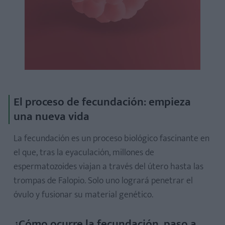
¿Puedo sentir algún síntoma de embarazo en la tercera
semana?
¿Es normal tener dolor abdominal leve en la semana 3 de
embarazo?
¿Debo cambiar mi alimentación en la semana 3 de
embarazo?
¿El estrés afecta la implantación del embrión?
El proceso de fecundación: empieza
una nueva vida
La fecundación es un proceso biológico fascinante en
el que, tras la eyaculación, millones de
espermatozoides viajan a través del útero hasta las
trompas de Falopio. Solo uno logrará penetrar el
óvulo y fusionar su material genético.
¿Cómo ocurre la fecundación, paso a