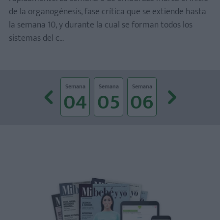
de la organogénesis, fase crítica que se extiende hasta
la semana 10, y durante la cual se forman todos los
sistemas del c...
Prev
Next
Semana
Semana
Semana
Semana
Semana
Semana
Semana
02
03
04
05
06
07
0