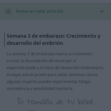
Temas en este artículo
Semana 3 de embarazo: Crecimiento y
desarrollo del embrión
La semana 3 de embarazo marca un momento
crucial: la fecundación del óvulo por el
espermatozoide y el inicio del desarrollo embrionario.
¿Cómo ocurre la fecundación, paso a paso?
Aunque aún es pronto para notar síntomas claros,
algunas mujeres pueden experimentar fatiga,
somnolencia y sensibilidad mamaria.
El tamaño de tu bebé
¿Qué síntomas puedes notar?
Ecografía de la semana 3 de embarazo: ¿Es posible ver