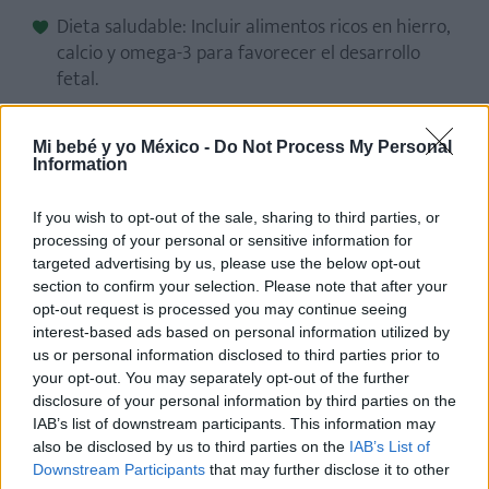
Dieta saludable: Incluir alimentos ricos en hierro,
calcio y omega-3 para favorecer el desarrollo
fetal.
Apoyo emocional: Hablar con tu pareja o un
profesional puede ayudarte a gestionar
Mi bebé y yo México -
Do Not Process My Personal
Information
emociones.
If you wish to opt-out of the sale, sharing to third parties, or
processing of your personal or sensitive information for
targeted advertising by us, please use the below opt-out
section to confirm your selection. Please note that after your
opt-out request is processed you may continue seeing
interest-based ads based on personal information utilized by
us or personal information disclosed to third parties prior to
your opt-out. You may separately opt-out of the further
disclosure of your personal information by third parties on the
IAB’s list of downstream participants. This information may
also be disclosed by us to third parties on the
IAB’s List of
Downstream Participants
that may further disclose it to other