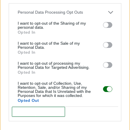
third parties.
Preguntas frecuentes sobre la semana
Personal Data Processing Opt Outs
3 de embarazo
I want to opt-out of the Sharing of my
personal data.
¿Puedo hacerme un test de embarazo
Opted In
en la tercera semana?
I want to opt-out of the Sale of my
Personal Data.
Opted In
Todavía es pronto para una prueba de orina fiable. Lo
ideal es esperar hasta la cuarta semana o realizar un
I want to opt-out of processing my
Personal Data for Targeted Advertising.
análisis de sangre para detectar hCG.
Opted In
I want to opt-out of Collection, Use,
¿Cuándo empieza a implantarse el
Retention, Sale, and/or Sharing of my
Personal Data that Is Unrelated with the
embrión?
Purposes for which it was collected.
Opted Out
La implantación ocurre entre 6 y 10 días después de
CONFIRM
la fecundación, es decir, hacia el final de la Semana 3.