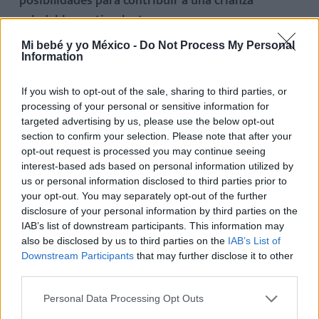
posibilidades para contribuir a una crianza
saludable y estimulante.
Mi bebé y yo México -
Do Not Process My Personal
En este artículo,
te ofrecemos muchos consejos
Information
para portear al bebé de forma segura, práctica y
confortable
de la mano fisioterapeuta Iñaki Pastor.
If you wish to opt-out of the sale, sharing to third parties, or
processing of your personal or sensitive information for
targeted advertising by us, please use the below opt-out
También
te explicamos los muchísimos beneficios
section to confirm your selection. Please note that after your
del porteo y tips indispensables para ayudarte con
opt-out request is processed you may continue seeing
el porteo.
¡Esta información te interesa!
interest-based ads based on personal information utilized by
us or personal information disclosed to third parties prior to
your opt-out. You may separately opt-out of the further
disclosure of your personal information by third parties on the
IAB’s list of downstream participants. This information may
also be disclosed by us to third parties on the
IAB’s List of
Downstream Participants
that may further disclose it to other
third parties.
Personal Data Processing Opt Outs