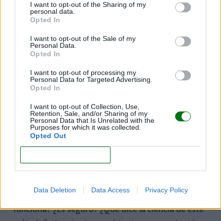
I want to opt-out of the Sharing of my
personal data.
Opted In
I want to opt-out of the Sale of my
Personal Data.
Ruido blanco
: qué es y por qué calma al
Opted In
bebé
I want to opt-out of processing my
Personal Data for Targeted Advertising.
A veces, el llanto del bebé parece que es imposible de
Opted In
calmar, principalmente, cuando se debe a algo en
I want to opt-out of Collection, Use,
Retention, Sale, and/or Sharing of my
concreto que no podemos reconocer. Sin embargo,
Personal Data that Is Unrelated with the
Purposes for which it was collected.
existe un método que es el ruido blando, que
Opted Out
ayuda a calmarle y a que concilie el sueño.
CONFIRM
¿Quieres saber en qué consiste? ¡En este artículo te
lo explicamos y
resolvemos las dudas que pueden
Data Deletion
Data Access
Privacy Policy
surgir acerca del ruido blanco! ¿Realmente
funciona? ¿Es seguro? ¿Qué dice la ciencia de este