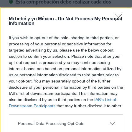
Esta comprobación debe realizar cada dos
meses.
Mi bebé y yo México -
Do Not Process My Personal
Dña. María de los Ángeles
Information
Serrano Moreno.
Podóloga en
Centro Médico Complutense
If you wish to opt-out of the sale, sharing to third parties, or
processing of your personal or sensitive information for
(
Grupo Virtus
).
targeted advertising by us, please use the below opt-out
section to confirm your selection. Please note that after your
opt-out request is processed you may continue seeing
interest-based ads based on personal information utilized by
EDURNE ROMO
us or personal information disclosed to third parties prior to
Directora Editorial.
your opt-out. You may separately opt-out of the further
Periodista especializada en
disclosure of your personal information by third parties on the
maternidad, infancia y
IAB’s list of downstream participants. This information may
crianza
also be disclosed by us to third parties on the
IAB’s List of
Downstream Participants
that may further disclose it to other
Edurne Romo
third parties.
Personal Data Processing Opt Outs