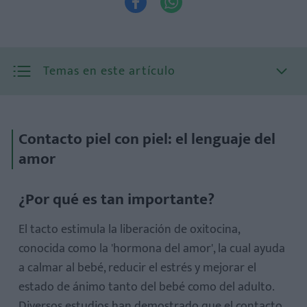


Temas en este artículo
Contacto piel con piel: el lenguaje del
amor
¿Por qué es tan importante?
Beneficios emocionales del cuidado diario
¿Por qué es tan importante?
El tacto estimula la liberación de oxitocina,
conocida como la 'hormona del amor', la cual ayuda
a calmar al bebé, reducir el estrés y mejorar el
Beneficios del masaje infantil
estado de ánimo tanto del bebé como del adulto.
Diversos estudios han demostrado que el contacto