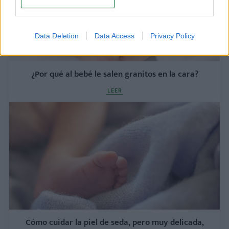
Data Deletion
Data Access
Privacy Policy
¿Por qué al bebé le salen granitos en la cara?
LEER
Cómo cuidar la piel de seda, pero muy delicada,