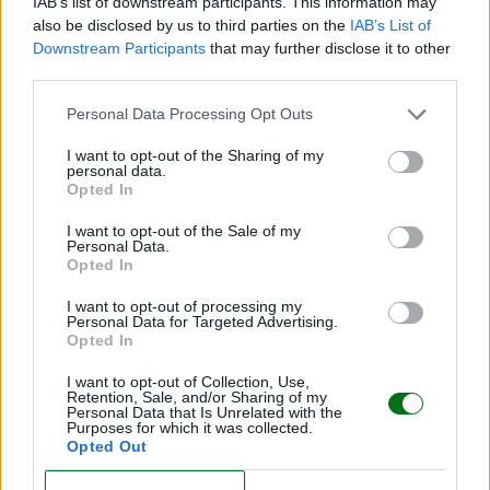
IAB’s list of downstream participants. This information may
LEER
also be disclosed by us to third parties on the
IAB’s List of
Downstream Participants
that may further disclose it to other
third parties.
Personal Data Processing Opt Outs
I want to opt-out of the Sharing of my
personal data.
Opted In
I want to opt-out of the Sale of my
Personal Data.
Opted In
¿Sabías que la piel de tu bebé es hasta 30% más
I want to opt-out of processing my
delgada que la tuya?
Personal Data for Targeted Advertising.
Opted In
LEER
I want to opt-out of Collection, Use,
Retention, Sale, and/or Sharing of my
Personal Data that Is Unrelated with the
Purposes for which it was collected.
Opted Out
CONFIRM