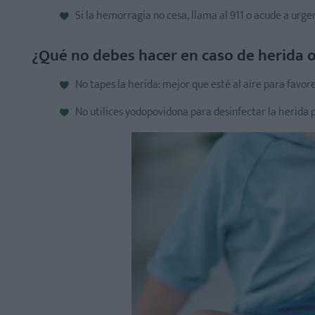
Si la hemorragia no cesa, llama al 911 o acude a urge
¿Qué no debes hacer en caso de herida o
No tapes la herida: mejor que esté al aire para favore
No utilices yodopovidona para desinfectar la herida 