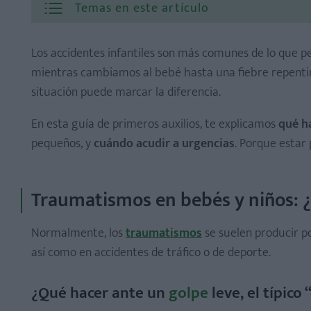
Temas en este artículo
Los
accidentes infantiles son más comunes de lo que p
mientras cambiamos al bebé hasta una fiebre repenti
situación puede marcar la diferencia.
¿Qué hacer ante un golpe leve, el típico “chichón”?
¿Cuándo acudir a urgencias en caso de traumatismo?
En esta guía de primeros auxilios, te explicamos
qué h
pequeños, y
cuándo acudir a urgencias
. Porque estar
Traumatismos en bebés y niños:
¿Cómo limpiar una herida correctamente?
¿Qué hacer si hay hemorragia?
Normalmente, los
traumatismos
se suelen producir p
¿Qué no debes hacer en caso de herida o corte?
así como en accidentes de tráfico o de deporte.
¿Qué hacer ante un
golpe
leve, el típico