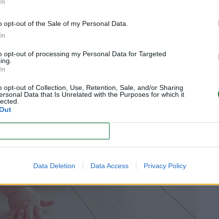
In
o opt-out of the Sale of my Personal Data.
In
to opt-out of processing my Personal Data for Targeted
ing.
In
o opt-out of Collection, Use, Retention, Sale, and/or Sharing
ersonal Data that Is Unrelated with the Purposes for which it
lected.
Out
CONFIRM
y niños?
Data Deletion
Data Access
Privacy Policy
en un golpe?
agantamiento en niños pequeños?