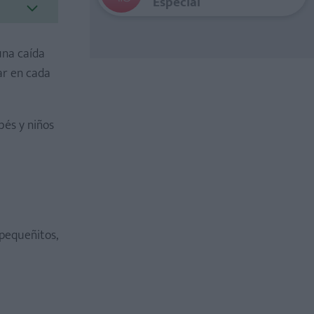
Especial
una caída
ar en cada
és y niños
pequeñitos,