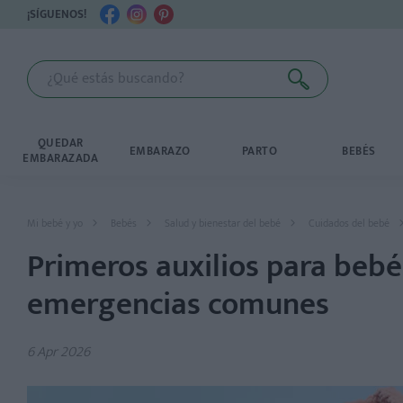
¡SÍGUENOS!
QUEDAR
EMBARAZO
PARTO
BEBÉS
EMBARAZADA
Mi bebé y yo
Bebés
Salud y bienestar del bebé
Cuidados del bebé
Primeros auxilios para bebé
emergencias comunes
6 Apr 2026