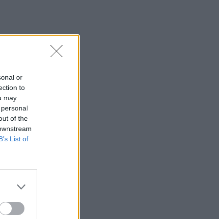
 un mayor
sonal or
ection to
ou may
 personal
out of the
 downstream
B’s List of