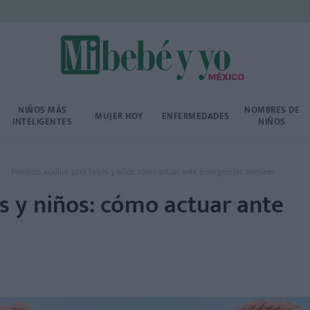
NIÑOS MÁS
NOMBRES DE
MUJER HOY
ENFERMEDADES
INTELIGENTES
NIÑOS
Primeros auxilios para bebés y niños: cómo actuar ante emergencias comunes
s y niños: cómo actuar ante