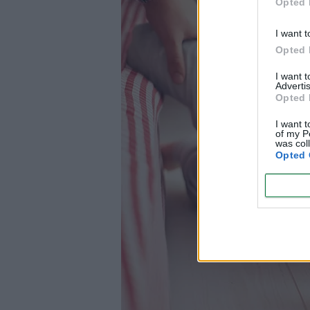
¿Qué no hacer en caso de intoxicación?
Opted 
I want t
Opted 
I want 
Advertis
Opted 
I want t
of my P
was col
Opted 
¿Dónde puedo aprender primeros auxilios para bebés 
¿Qué antiséptico es seguro para niños pequeños?
¿Se puede poner hielo directamente en un chichón o 
¿Qué hago si mi hijo tiene fiebre y convulsiones?
¿Qué alimentos representan un mayor riesgo de atr