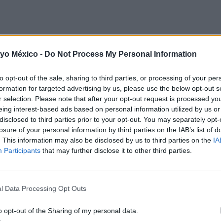
ra por precaución: las fontanelas no están del todo cerradas y existe
 yo México -
Do Not Process My Personal Information
to opt-out of the sale, sharing to third parties, or processing of your per
 traumatismo?
formation for targeted advertising by us, please use the below opt-out s
r selection. Please note that after your opt-out request is processed y
rante unos minutos.
eing interest-based ads based on personal information utilized by us or
disclosed to third parties prior to your opt-out. You may separately opt-
 inconsolable.
losure of your personal information by third parties on the IAB’s list of
. This information may also be disclosed by us to third parties on the
IA
stá aletargado.
Participants
that may further disclose it to other third parties.
n la cara o en las extremidades.
e indica que hay un traumatismo interno.
l Data Processing Opt Outs
o opt-out of the Sharing of my personal data.