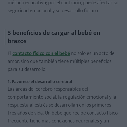
método educativo; por el contrario, puede afectar su
seguridad emocional y su desarrollo futuro.
5 beneficios de cargar al bebé en
brazos
El
contacto físico con el bebé
no solo es un acto de
amor, sino que también tiene múltiples beneficios
¿Es malo cargar al bebé en brazos cada vez que llora?
para su desarrollo:
¿Hasta qué edad es recomendable cargar al bebé?
¿Qué hacer si alguien me dice que no cargue a mi bebé en
1. Favorece el desarrollo cerebral
brazos?
Las áreas del cerebro responsables del
¿El uso de portabebés es recomendable?
comportamiento social, la regulación emocional y la
¿Es cierto que los bebés se acostumbran a los brazos?
respuesta al estrés se desarrollan en los primeros
tres años de vida. Un bebé que recibe contacto físico
frecuente tiene más conexiones neuronales y un