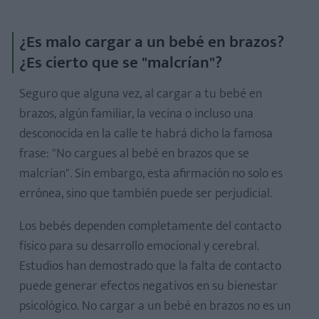
¿Es malo cargar a un bebé en brazos?
¿Es cierto que se "malcrían"?
Seguro que alguna vez, al cargar a tu bebé en
brazos, algún familiar, la vecina o incluso una
desconocida en la calle te habrá dicho la famosa
frase: "No cargues al bebé en brazos que se
malcrían". Sin embargo, esta afirmación no solo es
errónea, sino que también puede ser perjudicial.
Los bebés dependen completamente del contacto
físico para su desarrollo emocional y cerebral.
Cómo agarrar a un bebé recién nacido
Estudios han demostrado que la falta de contacto
Cómo agarrar a un bebé cuando ya aguanta la cabeza
puede generar efectos negativos en su bienestar
psicológico. No cargar a un bebé en brazos no es un