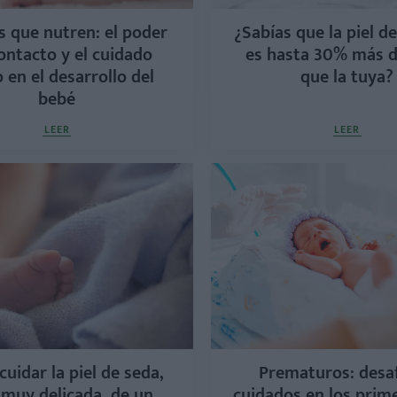
s que nutren: el poder
¿Sabías que la piel d
ontacto y el cuidado
es hasta 30% más 
o en el desarrollo del
que la tuya?
bebé
LEER
LEER
uidar la piel de seda,
Prematuros: desaf
 muy delicada, de un
cuidados en los prim