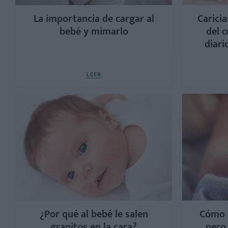
La importancia de cargar al
Caricia
bebé y mimarlo
del c
diari
LEER
¿Por qué al bebé le salen
Cómo c
granitos en la cara?
pero