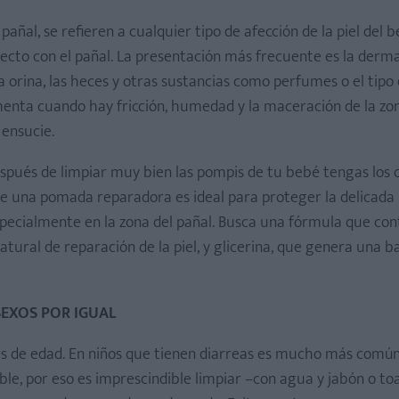
ñal, se refieren a cualquier tipo de afección de la piel del 
ecto con el pañal. La presentación más frecuente es la derma
 la orina, las heces y otras sustancias como perfumes o el tipo
menta cuando hay fricción, humedad y la maceración de la zon
 ensucie.
spués de limpiar muy bien las pompis de tu bebé tengas los 
 de una pomada reparadora es ideal para proteger la delicada 
specialmente en la zona del pañal. Busca una fórmula que co
tural de reparación de la piel, y glicerina, que genera una b
SEXOS POR IGUAL
es de edad. En niños que tienen diarreas es mucho más comú
le, por eso es imprescindible limpiar –con agua y jabón o toa