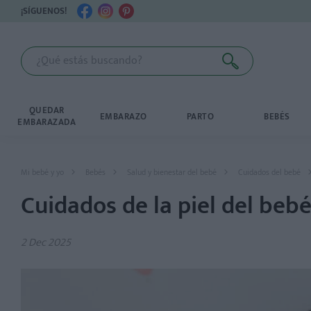
¡SÍGUENOS!
QUEDAR
EMBARAZO
PARTO
BEBÉS
EMBARAZADA
Mi bebé y yo
Bebés
Salud y bienestar del bebé
Cuidados del bebé
Cuidados de la piel del beb
2 Dec 2025