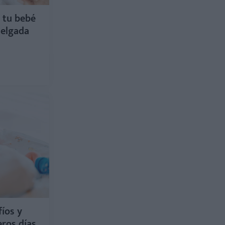
e tu bebé
delgada
íos y
eros días