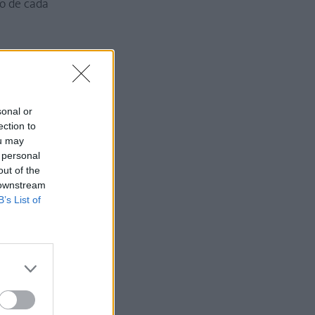
o de cada
rollo.
sonal or
ection to
ou may
 personal
out of the
 downstream
B’s List of