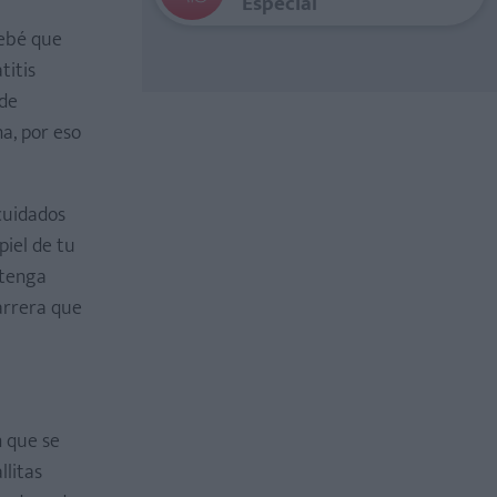
Especial
bebé que
titis
 de
a, por eso
cuidados
piel de tu
ntenga
arrera que
n que se
llitas