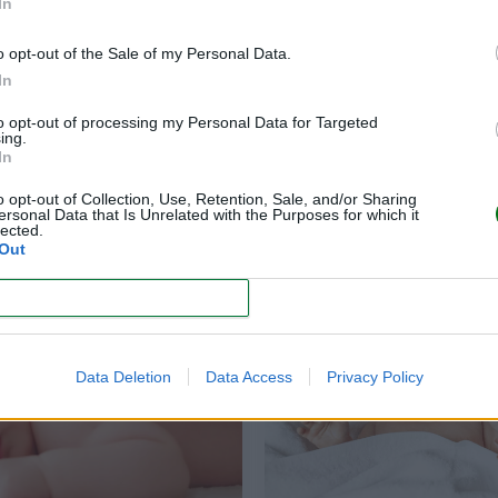
In
o opt-out of the Sale of my Personal Data.
In
to opt-out of processing my Personal Data for Targeted
os auxilios para bebés
Salir a la calle con tu
ing.
In
os: cómo actuar ante
que debes tener en
rgencias comunes
esta primaver
o opt-out of Collection, Use, Retention, Sale, and/or Sharing
ersonal Data that Is Unrelated with the Purposes for which it
lected.
LEER
LEER
Out
CONFIRM
Data Deletion
Data Access
Privacy Policy