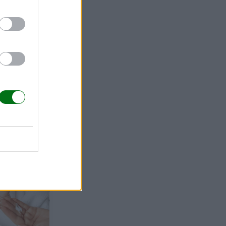
 bebé: lo
 cuenta
a