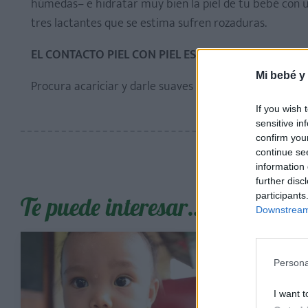
húmedas– e hidratar muy bien la piel de tu bebé con
tres lactantes que se estima sufren rozaduras.
EL CONTACTO PIEL CON PIEL ES MUY IMPORTANTE
Mi bebé y
Procura acariciar y darle suaves masajes a tu bebé, as
If you wish 
sensitive in
confirm you
continue se
information 
further disc
participants
Te puede interesar…
Downstream 
Persona
I want t