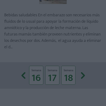
Bebidas saludables En el embarazo son necesarios más
fluidos de lo usual para apoyar la formación de líquido
amniótico y la producción de leche materna. Las
futuras mamás también proveen nutrientes y eliminan
los desechos por dos. Además, el agua ayuda a eliminar
el d...
Prev
Next
Semana
Semana
Semana
Semana
Semana
Semana
Semana
39
40
16
17
18
19
20