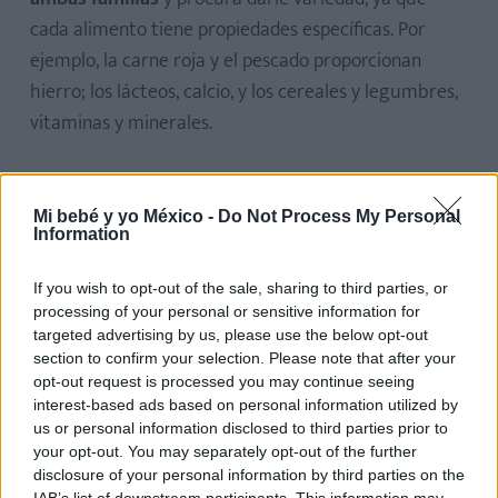
cada alimento tiene propiedades específicas. Por
ejemplo, la carne roja y el pescado proporcionan
hierro; los lácteos, calcio, y los cereales y legumbres,
vitaminas y minerales.
Alimentación en el embarazo en la
Mi bebé y yo México -
Do Not Process My Personal
semana 36
Information
If you wish to opt-out of the sale, sharing to third parties, or
Alergias alimenticias
processing of your personal or sensitive information for
targeted advertising by us, please use the below opt-out
Se desconocen los motivos por los cuales los niños
section to confirm your selection. Please note that after your
padezcan cada vez más alergias alimentarias.
opt-out request is processed you may continue seeing
interest-based ads based on personal information utilized by
Normalmente, los alimentos que ocasionan más
us or personal information disclosed to third parties prior to
alergias son el huevo y los cacahuates, seguidos de la
your opt-out. You may separately opt-out of the further
leche y el pescado.
disclosure of your personal information by third parties on the