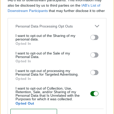
IAB’s list of downstream participants. This information may
also be disclosed by us to third parties on the
IAB’s List of
En caso de que tú o tu pareja tengan una alergia
Downstream Participants
that may further disclose it to other
alimentaria comprobada por un especialista, es
third parties.
posible que su futuro bebé también la padezca.
Personal Data Processing Opt Outs
Los aditivos de los alimentos, como colorantes,
I want to opt-out of the Sharing of my
espesantes y preservativos ocasionan reacciones
personal data.
Opted In
alérgicas.
I want to opt-out of the Sale of my
Personal Data.
El tratamiento para la alergia alimentaria es retirar
Opted In
el alimento de la dieta
; sin embargo, antes de
I want to opt-out of processing my
suspenderlo, se aconseja acudir con el médico para
Personal Data for Targeted Advertising.
Opted In
tomar las precauciones pertinentes. Lo mejor es no
correr el riesgo de provocar algún desequilibrio
I want to opt-out of Collection, Use,
Retention, Sale, and/or Sharing of my
alimentario que pueda perjudicar al bebé.
Personal Data that Is Unrelated with the
Purposes for which it was collected.
Opted Out
Durante el embarazo no hay cambios en las alergias
CONFIRM