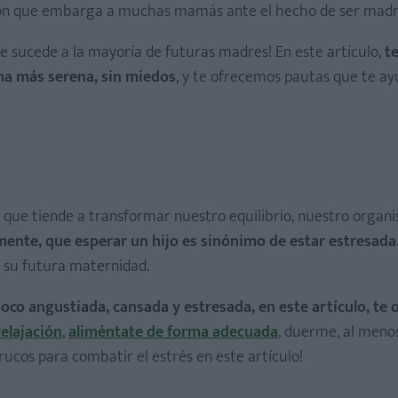
ación que embarga a muchas mamás ante el hecho de ser madr
e sucede a la mayoría de futuras madres! En este artículo,
te
ma más serena, sin miedos
, y te ofrecemos pautas que te a
l, que tiende a transformar nuestro equilibrio, nuestro orga
amente, que esperar un hijo es sinónimo de estar estresada
e su futura maternidad.
poco angustiada, cansada y estresada, en este artículo, te
relajación
,
aliméntate de forma adecuada
, duerme, al meno
trucos para combatir el estrés en este artículo!