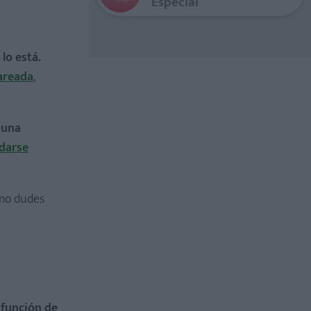
Especial
lo está.
areada
,
 una
darse
 ¡no dudes
 función de