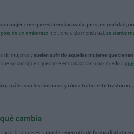
na mujer cree que está embarazada, pero, en realidad, no 
opios de un embarazo
: no tiene ciclo menstrual,
se siente m
je de mujeres y
suelen sufrirlo aquellas mujeres que tienen
orque no consiguen quedarse embarazadas o por miedo a
que
co, cuáles son los síntomas y cómo tratar este trastorno
,
: qué cambia
todas las mujeres, y
puede repercutir de forma distinta en