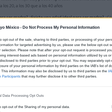
 los 20, a los 30 que a los 40 años
ara ser madre? ¿Existe una edad ideal para ser madre?
¿C
hemos llegado a una edad más adulta? ¡En este artículo, ind
 yo México -
Do Not Process My Personal Information
to opt-out of the sale, sharing to third parties, or processing of your per
formation for targeted advertising by us, please use the below opt-out s
a a los 16
r selection. Please note that after your opt-out request is processed y
eing interest-based ads based on personal information utilized by us or
disclosed to third parties prior to your opt-out. You may separately opt-
s, la mejor forma de saber qué se siente cuando una mujer 
losure of your personal information by third parties on the IAB’s list of
. This information may also be disclosed by us to third parties on the
IA
Participants
that may further disclose it to other third parties.
ues se trata de una chica que se quedó embarazada a los 16
 es muy emotivo!
l Data Processing Opt Outs
urante el embarazo
o opt-out of the Sharing of my personal data.