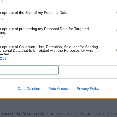
In
sde el embarazo, existen una serie de técnicas que te perm
o opt-out of the Sale of my Personal Data.
na forma de crear, desde el primer momento, un precioso vín
In
to opt-out of processing my Personal Data for Targeted
ing.
edes comunicarte con tu hijo.
In
o del embarazo, creando imágenes mentales, la mamá ya puede sinton
o opt-out of Collection, Use, Retention, Sale, and/or Sharing
ersonal Data that Is Unrelated with the Purposes for which it
 más consciente.
lected.
Out
das vocales forman ondas sonoras que llegan al feto, con su consecue
CONFIRM
n y el recogimiento, una situación ideal para que la mamá se sienta y s
ótico.
Data Deletion
Data Access
Privacy Policy
a forma determinada de respirar, ayuda a liberar neurotransmisores, 
 conectados. Si la zona de la faringe está relajada, también lo estará e