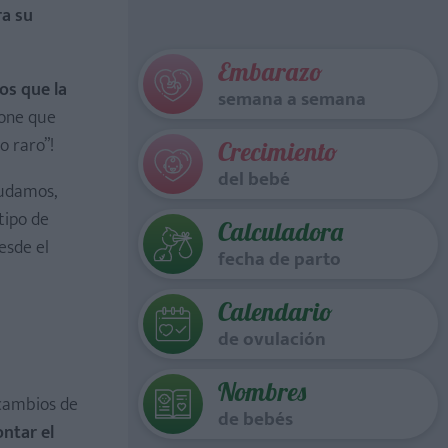
ra su
Embarazo
os que la
semana a semana
pone que
o raro”!
Crecimiento
del bebé
udamos,
tipo de
Calculadora
esde el
fecha de parto
Calendario
de ovulación
Nombres
 cambios de
de bebés
ntar el