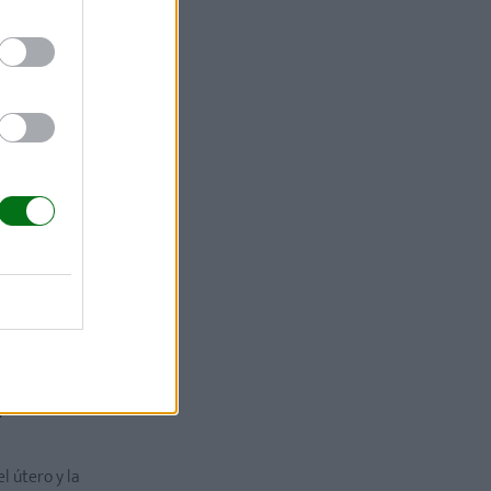
iten
culo de
izar con el
nte carga
intonice con
que suscitan
l útero y la