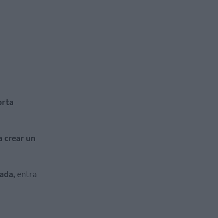
orta
a crear un
ada,
entra