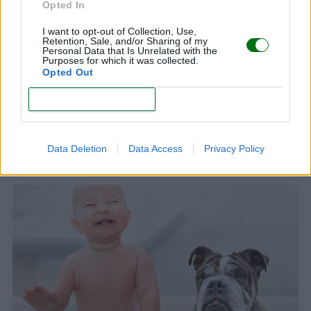
Opted In
I want to opt-out of Collection, Use,
Retention, Sale, and/or Sharing of my
Personal Data that Is Unrelated with the
Purposes for which it was collected.
Opted Out
CONFIRM
Diseñan una 'app' para ver al bebé en 3D, 4D y
Full HD
Data Deletion
Data Access
Privacy Policy
LEER