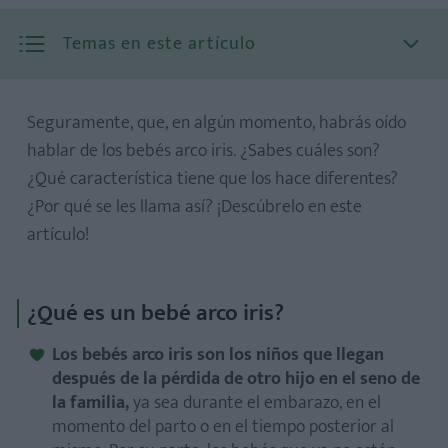
Temas en este artículo
Seguramente, que, en algún momento, habrás oído
hablar de los bebés arco iris. ¿Sabes cuáles son?
¿Qué característica tiene que los hace diferentes?
¿Por qué se les llama así? ¡Descúbrelo en este
artículo!
Un regalo de esperanza
Nunca llegan a sustituir a los bebés estrella
¿Qué es un bebé arco iris?
Niños rodeados de luz
Todo saldrá bien...
Los bebés arco iris son los niños que llegan
¡Celébralo, vívelo y disfrútalo!
después de la pérdida de otro hijo en el seno de
la familia,
ya sea durante el embarazo, en el
momento del parto o en el tiempo posterior al