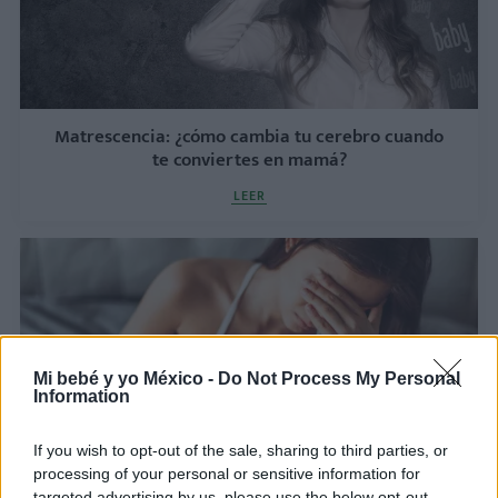
Matrescencia: ¿cómo cambia tu cerebro cuando
te conviertes en mamá?
LEER
Mi bebé y yo México -
Do Not Process My Personal
Information
If you wish to opt-out of the sale, sharing to third parties, or
processing of your personal or sensitive information for
targeted advertising by us, please use the below opt-out