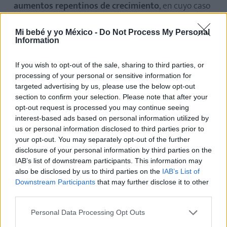
aumentos repentinos de crecimiento
, en cuyo caso
se debería investigar la causa.
Mi bebé y yo México -
Do Not Process My Personal
Information
En este artículo, te explicamos
qué son las tablas de
crecimientos y los percentiles, qué ocurre si tu
If you wish to opt-out of the sale, sharing to third parties, or
bebé está en el percentil 10 y otros muchos
processing of your personal or sensitive information for
aspectos relacionados con el crecimiento de tu
targeted advertising by us, please use the below opt-out
section to confirm your selection. Please note that after your
hijo
, que seguro son de tu interés. ¡Una información
opt-out request is processed you may continue seeing
imprescindible!
interest-based ads based on personal information utilized by
us or personal information disclosed to third parties prior to
your opt-out. You may separately opt-out of the further
disclosure of your personal information by third parties on the
IAB’s list of downstream participants. This information may
also be disclosed by us to third parties on the
IAB’s List of
Downstream Participants
that may further disclose it to other
third parties.
Personal Data Processing Opt Outs
Cómo "regañar" al bebé