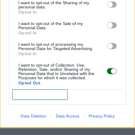
I want to opt-out of the Sharing of my
LEER
personal data.
Opted In
I want to opt-out of the Sale of my
Personal Data.
Opted In
I want to opt-out of processing my
Aquí encontrarás
Personal Data for Targeted Advertising.
Opted In
BEBÉS DE 12-24 MESES
BEBÉS DE 1-3 MESES
I want to opt-out of Collection, Use,
Retention, Sale, and/or Sharing of my
Personal Data that Is Unrelated with the
BEBÉS DE 3-6 MESES
BEBÉS DE 6-9 MESES
Purposes for which it was collected.
Opted Out
BEBÉS DE 9-12 MESES
CONFIRM
CRECIMIENTO DE TU BEBÉ
Data Deletion
Data Access
Privacy Policy
PRIMER MES DEL BEBÉ