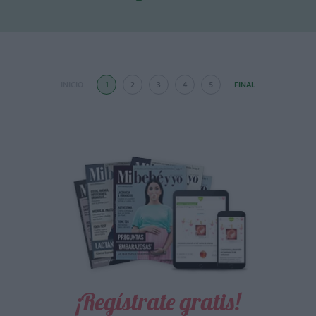
INICIO
1
2
3
4
5
FINAL
¡Regístrate gratis!