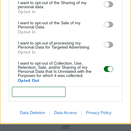
Periodista especializada en
I want to opt-out of the Sharing of my
personal data.
parenting, infancia y crianza
Opted In
Elena Ruiz
I want to opt-out of the Sale of my
Personal Data.
Opted In
I want to opt-out of processing my
Personal Data for Targeted Advertising.
Opted In
I want to opt-out of Collection, Use,
Retention, Sale, and/or Sharing of my
Personal Data that Is Unrelated with the
Purposes for which it was collected.
Opted Out
Te puede interesar…
CONFIRM
Hitos del desarrollo del bebé: ¿qué se espera que
Data Deletion
Data Access
Privacy Policy
haga durante su primer año de vida?
LEER