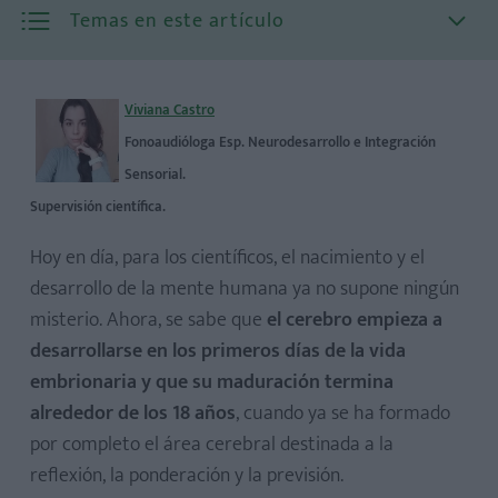
Temas en este artículo
Viviana Castro
Fonoaudióloga Esp. Neurodesarrollo e Integración
Sensorial.
Supervisión científica.
Hoy en día, para los científicos, el nacimiento y el
desarrollo de la mente humana ya no supone ningún
misterio. Ahora, se sabe que
el cerebro empieza a
Qué cosas se pueden enseñar a un niño de 2 años
desarrollarse en los primeros días de la vida
embrionaria y que su maduración termina
alrededor de los 18 años
, cuando ya se ha formado
por completo el área cerebral destinada a la
reflexión, la ponderación y la previsión.
Cómo estimular el desarrollo psicomotor de los 2 a los 3