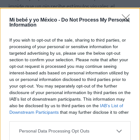
impide que un ojo recibe estímulos visuales, el
desarrollo de sus fibras nerviosas sufrirá un retraso
Mi bebé y yo México -
Do Not Process My Personal
respecto al del ojo que ha seguido funcionando. Este
Information
mecanismo puede extenderse a todo el cerebro,
pues el funcionamiento es más o menos idéntico en
If you wish to opt-out of the sale, sharing to third parties, or
processing of your personal or sensitive information for
todas las áreas de la corteza cerebral.
targeted advertising by us, please use the below opt-out
section to confirm your selection. Please note that after your
Volviendo al desarrollo de la visión, un niño de una
opt-out request is processed you may continue seeing
semana tiene una capacidad visual 30 veces inferior
interest-based ads based on personal information utilized by
us or personal information disclosed to third parties prior to
a la de un adulto. Con la maduración de las células
your opt-out. You may separately opt-out of the further
cerebrales a nivel de la corteza visual, el niño
disclosure of your personal information by third parties on the
mejorará su percepción del mundo: se instaura la
IAB’s list of downstream participants. This information may
also be disclosed by us to third parties on the
IAB’s List of
visión binocular (ambos ojos trabajan juntos) y, a los
Downstream Participants
that may further disclose it to other
seis meses, el niño ya ve como un adulto algo miope.
third parties.
Personal Data Processing Opt Outs
ELENA RUIZ