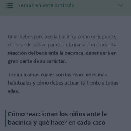
Temas en este artículo
Unos bebés perciben la bacinica como un juguete,
otros se decantan por descubrirse a sí mismos...
La
reacción del bebé ante la bacinica, dependerá en
El miedoso
gran parte de su carácter.
El artista
El tardón
Te explicamos cuáles son las reacciones más
habituales y cómo debes actuar tú frente a todas
El explorador
ellas.
El juguetón
El "consentido"
El impuntual
Cómo reaccionan los niños ante la
bacinica y qué hacer en cada caso