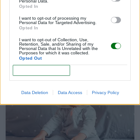
Personal Data.
Opted In
I want to opt-out of processing my
Personal Data for Targeted Advertising.
Opted In
I want to opt-out of Collection, Use,
Retention, Sale, and/or Sharing of my
Personal Data that Is Unrelated with the
¿Cuándo les salen los dientes a los bebés? Edad,
Purposes for which it was collected.
Opted Out
síntomas y qué hacer si se retrasan
LEER
CONFIRM
Data Deletion
Data Access
Privacy Policy