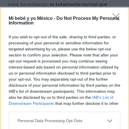
edad. Sin embargo,
es totalmente normal que
algunos bebés empiecen a caminar antes y que
Mi bebé y yo México -
Do Not Process My Personal
otros lo hagan después,
pues cada niño tiene su
Information
propio ritmo de desarrollo.
If you wish to opt-out of the sale, sharing to third parties, or
Lo importante es que el niño se vaya desarrollando
processing of your personal or sensitive information for
gradualmente y de una manera natural.
Cuando el
targeted advertising by us, please use the below opt-out
section to confirm your selection. Please note that after your
bebé se sienta confiado y con equilibrio, se
opt-out request is processed you may continue seeing
animará a dar los primeros pasitos solo.
interest-based ads based on personal information utilized by
us or personal information disclosed to third parties prior to
your opt-out. You may separately opt-out of the further
Recomendaciones para ayudar a
disclosure of your personal information by third parties on the
caminar a un bebé de 15 meses
IAB’s list of downstream participants. This information may
also be disclosed by us to third parties on the
IAB’s List of
Puedes animar a tu hijo a dar un paseo
Downstream Participants
that may further disclose it to other
third parties.
agarrándolo de sus manitas
y ayudándolo a dar
pequeños pasitos.
Personal Data Processing Opt Outs