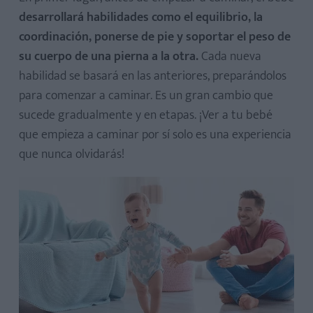
desarrollará habilidades como el equilibrio, la
coordinación, ponerse de pie y soportar el peso de
su cuerpo de una pierna a la otra.
Cada nueva
habilidad se basará en las anteriores, preparándolos
para comenzar a caminar. Es un gran cambio que
Recomendaciones para ayudar a caminar a un bebé de 15
sucede gradualmente y en etapas. ¡Ver a tu bebé
meses
que empieza a caminar por sí solo es una experiencia
que nunca olvidarás!
¿Qué causa el retraso en caminar en los bebés?
¿Cuáles son los primeros indicadores de retraso en la
marcha?
¿Cuándo debo consultar con el médico?