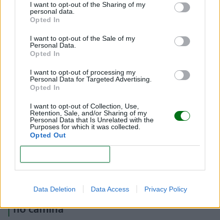
Otra opción es colocar sus juguetes preferidos un
I want to opt-out of the Sharing of my
personal data.
poquito alejados
y alentarlo a que los busque,
Opted In
agarrándolo tú de la manita.
I want to opt-out of the Sale of my
Personal Data.
Opted In
I want to opt-out of processing my
Personal Data for Targeted Advertising.
Opted In
I want to opt-out of Collection, Use,
Retention, Sale, and/or Sharing of my
Personal Data that Is Unrelated with the
Purposes for which it was collected.
Opted Out
CONFIRM
Data Deletion
Data Access
Privacy Policy
Qué pasa si mi bebé tiene 18 meses y
no camina