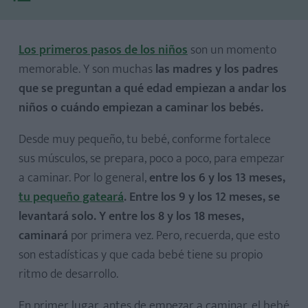
Los primeros pasos de los niños
son un momento
memorable. Y son muchas
las madres y los padres
que se preguntan a qué edad empiezan a andar los
niños o cuándo empiezan a caminar los bebés.
Desde muy pequeño, tu bebé, conforme fortalece
sus músculos, se prepara, poco a poco, para empezar
a caminar. Por lo general,
entre los 6 y los 13 meses,
tu pequeño gateará
. Entre los 9 y los 12 meses, se
levantará solo. Y entre los 8 y los 18 meses,
Poner al bebé de pie
caminará
por primera vez. Pero, recuerda, que esto
Mantén al bebé descalzo
son estadísticas y que cada bebé tiene su propio
Utiliza juguetes atractivos
ritmo de desarrollo.
En primer lugar, antes de empezar a caminar, el bebé