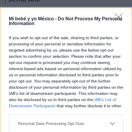
Si el bebé no se sienta solo y tiene 9 meses,
no debe
Mi bebé y yo México -
Do Not Process My Personal
ser motivo de excesiva preocupación.
Y es que no
Information
importa a cuántos meses se sienta un bebé, pues se
trata de una etapa más que hay que pasar y no de un
If you wish to opt-out of the sale, sharing to third parties, or
examen.
processing of your personal or sensitive information for
targeted advertising by us, please use the below opt-out
section to confirm your selection. Please note that after your
Normalmente, muchos padres esperan que un niño
opt-out request is processed you may continue seeing
de 9 meses sea capaz de mantenerse sentado, tome
interest-based ads based on personal information utilized by
objetos, gatee sobre sus manos y rodillas, y balbucee.
us or personal information disclosed to third parties prior to
your opt-out. You may separately opt-out of the further
Pero cada bebé es diferente, al igual su desarrollo
disclosure of your personal information by third parties on the
psicomotor. Por tanto,
si tienes dudas, lo que
IAB’s list of downstream participants. This information may
puedes hacer es consultar con el pediatra
. Él te dirá
also be disclosed by us to third parties on the
IAB’s List of
Downstream Participants
that may further disclose it to other
si el bebé presenta un retraso en el desarrollo
third parties.
psicomotor y si necesita iniciar algún tipo de ejercicio
o tratamiento.
Personal Data Processing Opt Outs