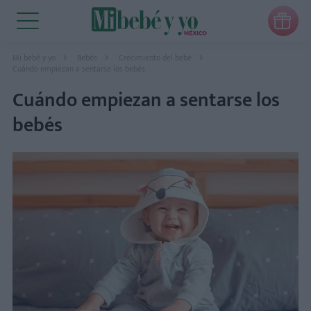

Mi bebé y yo
Bebés
Crecimiento del bebé
Cuándo empiezan a sentarse los bebés
Cuándo empiezan a sentarse los
bebés