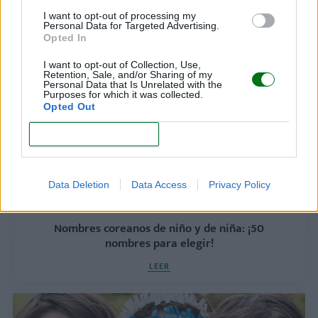
Nombres en latín de niño y de niña: ¡50 nombres
I want to opt-out of processing my
muy bonitos!
Personal Data for Targeted Advertising.
Opted In
LEER
I want to opt-out of Collection, Use,
Retention, Sale, and/or Sharing of my
Personal Data that Is Unrelated with the
Purposes for which it was collected.
Opted Out
CONFIRM
Data Deletion
Data Access
Privacy Policy
Nombres coreanos de niño y de niña: ¡50
nombres para elegir!
LEER