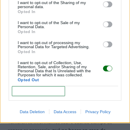
deseado, puede resultar muy pesado para la mamá.
I want to opt-out of the Sharing of my
personal data.
Opted In
Hay que distinguir entre reposo relativo y reposo
absoluto.
En caso de reposo relativo
, la embarazada
I want to opt-out of the Sale of my
Personal Data.
puede levantarse, caminar por la casa y hacer cosas
Opted In
que no requieran esfuerzos.
I want to opt-out of processing my
Personal Data for Targeted Advertising.
En el caso de reposo absoluto,
la futura mamá no
Opted In
puede hacer absolutamente ninguna actividad e,
I want to opt-out of Collection, Use,
incluso, en algunos casos, se evalúa su hospitalización,
Retention, Sale, and/or Sharing of my
Personal Data that Is Unrelated with the
si la situación lo requiere para evitar complicaciones.
Purposes for which it was collected.
Opted Out
La embarazada tiene que estar en cama y no se
puede levantar bajo ningún concepto.
CONFIRM
Pero,
¿en qué casos se debe guardar reposo en el
Data Deletion
Data Access
Privacy Policy
embarazo?
¡En este artículo te lo explicamos!
También te informamos sobre cuánto tiempo de