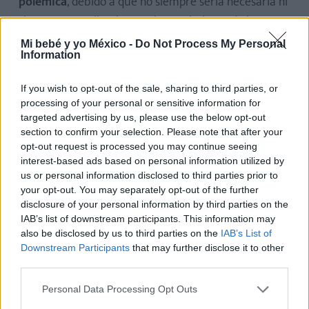
polémica
, debido a que no siempre sería necesaria ni
siempre se realizaría con el conocimiento de la
mamá.
Mi bebé y yo México -
Do Not Process My Personal
Information
Para que estés bien informada, conoce
cuánto tarda
en hacer efecto la maniobra de Hamilton, qué pasa
If you wish to opt-out of the sale, sharing to third parties, or
processing of your personal or sensitive information for
después de la maniobra de Hamilton, cuáles son
targeted advertising by us, please use the below opt-out
sus riesgos
y cómo se hace la maniobra de Hamilton,
section to confirm your selection. Please note that after your
paso a paso.
opt-out request is processed you may continue seeing
interest-based ads based on personal information utilized by
us or personal information disclosed to third parties prior to
your opt-out. You may separately opt-out of the further
Reposo relativo y absoluto en el
disclosure of your personal information by third parties on the
embarazo
IAB’s list of downstream participants. This information may
also be disclosed by us to third parties on the
IAB’s List of
Downstream Participants
that may further disclose it to other
En algunos casos, para preservar la salud del
third parties.
futuro bebé, es necesario que la embarazada
guarde reposo.
Este reposo, sin embargo, al no ser
Personal Data Processing Opt Outs