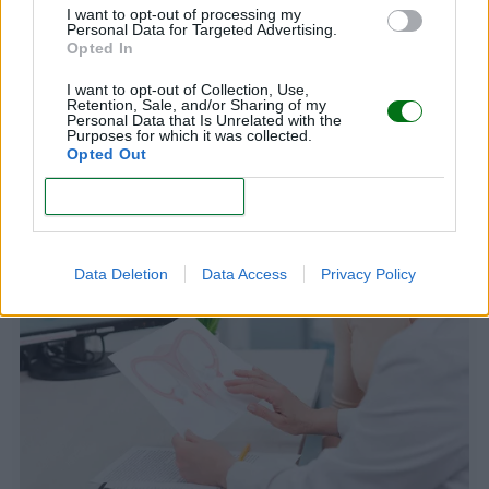
I want to opt-out of processing my
Personal Data for Targeted Advertising.
Opted In
I want to opt-out of Collection, Use,
Retention, Sale, and/or Sharing of my
Personal Data that Is Unrelated with the
Purposes for which it was collected.
Opted Out
Hipertensión en el embarazo: el ginecólogo
informa
CONFIRM
LEER
Data Deletion
Data Access
Privacy Policy