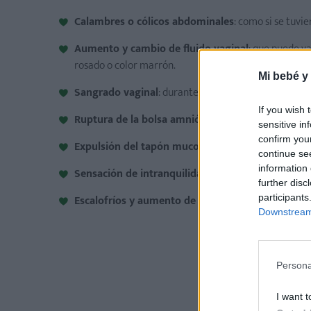
Calambres o cólicos abdominales
: como si se tuvi
Aumento y cambio de fluido vaginal
: que puede va
rosado o color marrón.
Mi bebé y
Sangrado vaginal
: durante el segundo o tercer tri
If you wish 
Ruptura de la bolsa amniótica
: signo de que el par
sensitive in
confirm you
Expulsión del tapón mucoso
: síntoma de dilatación
continue se
information 
Sensación de intranquilidad y desasosiego
.
further disc
participants
Escalofríos y aumento de la temperatura corpora
Downstream 
Persona
I want t