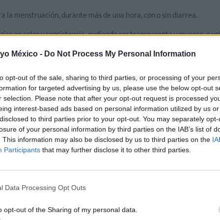
era la menstruación, durante más de una hora, con o sin diarrea.
riar en color y consistencia, pudiendo ser transparente y mucoso, o vo
 yo México -
Do Not Process My Personal Information
mestre del embarazo.
to opt-out of the sale, sharing to third parties, or processing of your per
to se producirá en horas.
formation for targeted advertising by us, please use the below opt-out s
r selection. Please note that after your opt-out request is processed y
 del cuello uterino.
eing interest-based ads based on personal information utilized by us or
disclosed to third parties prior to your opt-out. You may separately opt-
losure of your personal information by third parties on the IAB’s list of
. This information may also be disclosed by us to third parties on the
IA
l
.
Participants
that may further disclose it to other third parties.
l Data Processing Opt Outs
o opt-out of the Sharing of my personal data.