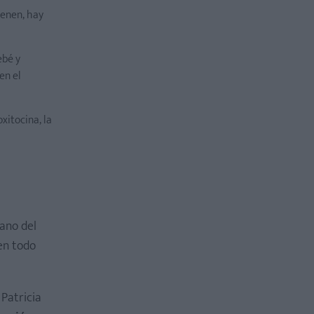
ienen, hay
ebé y
en el
xitocina, la
ano del
 en todo
 Patricia