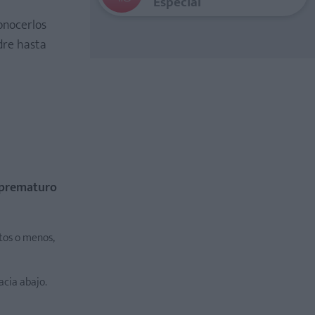
Especial
onocerlos
dre hasta
 prematuro
utos o menos,
acia abajo.