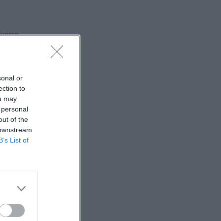
lverse
sonal or
ection to
ou may
 personal
out of the
 downstream
B’s List of