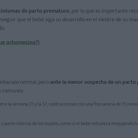
síntomas de parto prematuro
, por lo que es importante rec
seguir que el bebé siga su desarrollo en el vientre de su ma
do.
que ochomesino?
)
embarazo normal, pero
ante la menor sospecha de un parto
ás comunes:
entre la semana 21 y la 37, contracciones con una frecuencia de 15 min
as y parte interna de los muslos, como si el bebé estuviera empujando h