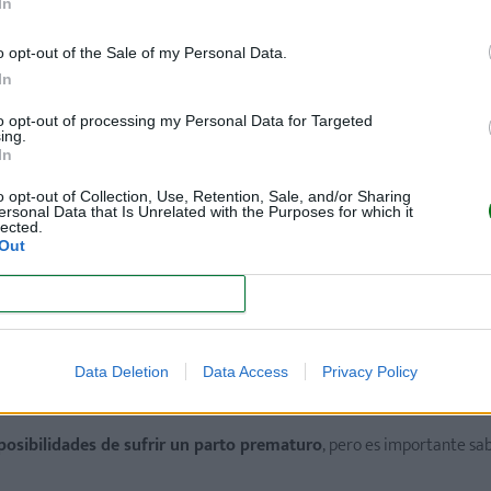
In
o opt-out of the Sale of my Personal Data.
In
to opt-out of processing my Personal Data for Targeted
ing.
In
o opt-out of Collection, Use, Retention, Sale, and/or Sharing
ersonal Data that Is Unrelated with the Purposes for which it
lected.
Out
CONFIRM
Data Deletion
Data Access
Privacy Policy
e parto prematuro
posibilidades de sufrir un parto prematuro
, pero es importante sa