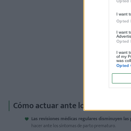
Opted 
I want t
Opted 
I want 
Advertis
Opted 
I want t
of my P
was col
Opted 
Cómo actuar ante los síntomas d
Las revisiones médicas regulares disminuyen las 
hacer ante los síntomas de parto prematuro.