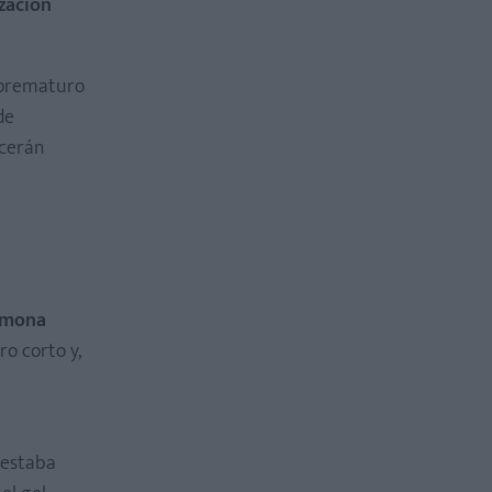
zación
é prematuro
de
ecerán
ormona
ro corto y,
 estaba