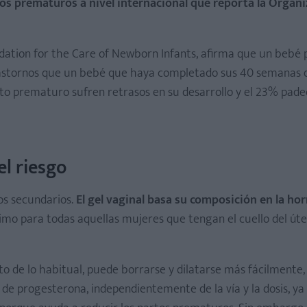
os prematuros a nivel internacional que reporta la Organi
ndation for the Care of Newborn Infants, afirma que un beb
rastornos que un bebé que haya completado sus 40 semanas 
rto prematuro sufren retrasos en su desarrollo y el 23% pad
l riesgo
os secundarios.
El gel vaginal basa su composición en la h
imo para todas aquellas mujeres que tengan el cuello del úte
o de lo habitual, puede borrarse y dilatarse más fácilmente,
de progesterona, independientemente de la vía y la dosis, ya