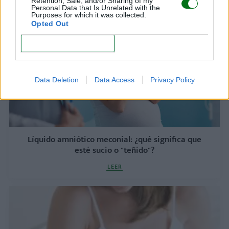
Retention, Sale, and/or Sharing of my
LEER
Personal Data that Is Unrelated with the
Purposes for which it was collected.
Opted Out
CONFIRM
Data Deletion
Data Access
Privacy Policy
Líquido amniótico meconial: ¿qué significa que
esté sucio o "teñido"?
LEER