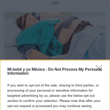
LEER
¿Qué hacer si la dilatación del parto se detiene?
Mi bebé y yo México -
Do Not Process My Personal
Information
LEER
If you wish to opt-out of the sale, sharing to third parties, or
processing of your personal or sensitive information for
targeted advertising by us, please use the below opt-out
section to confirm your selection. Please note that after your
opt-out request is processed you may continue seeing