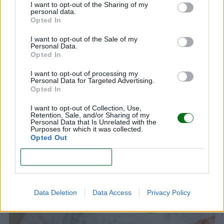
I want to opt-out of the Sharing of my
personal data.
Opted In
I want to opt-out of the Sale of my
Personal Data.
Opted In
I want to opt-out of processing my
Personal Data for Targeted Advertising.
Opted In
I want to opt-out of Collection, Use,
Amniorrexis y ruptura de la fuente: ¿qué son y
Retention, Sale, and/or Sharing of my
por qué se producen?
Personal Data that Is Unrelated with the
Purposes for which it was collected.
Opted Out
LEER
CONFIRM
Data Deletion
Data Access
Privacy Policy