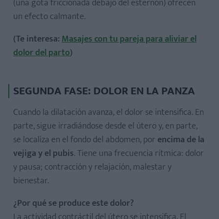
(una gota friccionada debajo del esternón) ofrecen
un efecto calmante.
(Te interesa:
Masajes con tu pareja para aliviar el
dolor del parto
)
SEGUNDA FASE: DOLOR EN LA PANZA
Cuando la dilatación avanza, el dolor se intensifica. En
parte, sigue irradiándose desde el útero y, en parte,
se localiza en el fondo del abdomen, por
encima de la
vejiga y el pubis
. Tiene una frecuencia rítmica: dolor
y pausa; contracción y relajación, malestar y
bienestar.
¿Por qué se produce este dolor?
La actividad contráctil del útero se intensifica. El