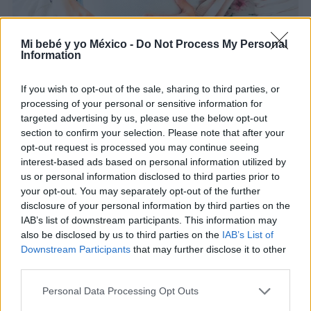
¿Cómo saber cuándo me pondré de parto?: ¡10
Mi bebé y yo México -
Do Not Process My Personal
señales y síntomas!
Information
LEER
If you wish to opt-out of the sale, sharing to third parties, or
processing of your personal or sensitive information for
targeted advertising by us, please use the below opt-out
section to confirm your selection. Please note that after your
opt-out request is processed you may continue seeing
interest-based ads based on personal information utilized by
us or personal information disclosed to third parties prior to
your opt-out. You may separately opt-out of the further
disclosure of your personal information by third parties on the
IAB’s list of downstream participants. This information may
also be disclosed by us to third parties on the
IAB’s List of
Downstream Participants
that may further disclose it to other
Contracciones: ¿cómo saber si estoy de parto?
third parties.
LEER
Personal Data Processing Opt Outs