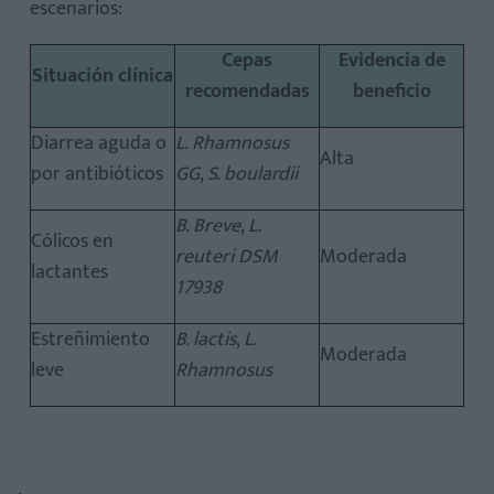
escenarios:
Cepas
Evidencia de
Situación clínica
recomendadas
beneficio
Diarrea aguda o
L. Rhamnosus
Alta
por antibióticos
GG
,
S. boulardii
B. Breve
,
L.
Cólicos en
reuteri DSM
Moderada
lactantes
17938
Estreñimiento
B. lactis
,
L.
Moderada
leve
Rhamnosus