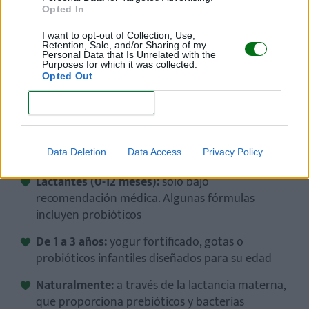
Opted In
I want to opt-out of Collection, Use,
Retention, Sale, and/or Sharing of my
Personal Data that Is Unrelated with the
Purposes for which it was collected.
Opted Out
CONFIRM
Formas seguras de ofrecer probióticos
a tu hijo
Data Deletion
Data Access
Privacy Policy
Lactantes (0-12 meses):
solo bajo
recomendación médica. Algunas fórmulas
incluyen probióticos
De 1 a 3 años:
yogur fortificado, gotas o
probióticos infantiles diseñados para su edad
Naturalmente:
a través de la lactancia materna,
que proporciona prebióticos y bacterias