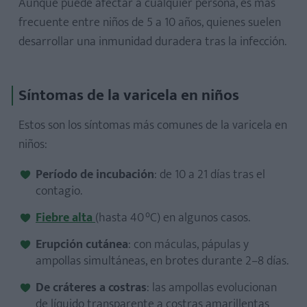
Aunque puede afectar a cualquier persona, es más
frecuente entre niños de 5 a 10 años, quienes suelen
desarrollar una inmunidad duradera tras la infección.
Síntomas de la varicela en niños
Estos son los síntomas más comunes de la varicela en
niños:
Período de incubación
: de 10 a 21 días tras el
contagio.
Fiebre alta
(hasta 40 °C) en algunos casos.
Erupción cutánea
: con máculas, pápulas y
ampollas simultáneas, en brotes durante 2–8 días.
De cráteres a costras
: las ampollas evolucionan
de líquido transparente a costras amarillentas