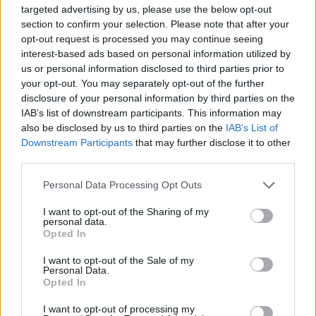
fiebre.
targeted advertising by us, please use the below opt-out
section to confirm your selection. Please note that after your
opt-out request is processed you may continue seeing
¿Qué contiene la vacuna contra la
interest-based ads based on personal information utilized by
us or personal information disclosed to third parties prior to
varicela?
your opt-out. You may separately opt-out of the further
disclosure of your personal information by third parties on the
La vacuna contra la varicela es una forma segura y
IAB’s list of downstream participants. This information may
eficaz de prevenir la enfermedad. Contiene virus
also be disclosed by us to third parties on the
IAB’s List of
vivos atenuados del
varicella zoster
, diseñados para
Downstream Participants
that may further disclose it to other
third parties.
estimular al sistema inmunitario sin causar la
infección.
Personal Data Processing Opt Outs
I want to opt-out of the Sharing of my
La eficacia de la vacuna es alta: más del 90% de los
personal data.
Opted In
niños vacunados quedan protegidos contra la
varicela o, si llegan a infectarse, presentan formas
I want to opt-out of the Sale of my
Personal Data.
muy leves.
Opted In
I want to opt-out of processing my