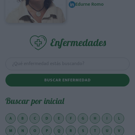
Edurne Romo
Enfermedades
BUSCAR ENFERMEDAD
Buscar por inicial
A
B
C
D
E
F
G
H
I
L
M
N
O
P
Q
R
S
T
U
V