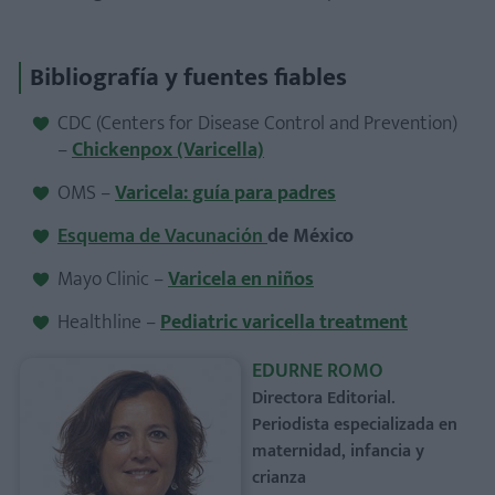
Bibliografía y fuentes fiables
CDC (Centers for Disease Control and Prevention)
–
Chickenpox (Varicella)
OMS –
Varicela: guía para padres
Esquema de Vacunación
de México
Mayo Clinic –
Varicela en niños
Healthline –
Pediatric varicella treatment
EDURNE ROMO
Directora Editorial.
Periodista especializada en
maternidad, infancia y
crianza