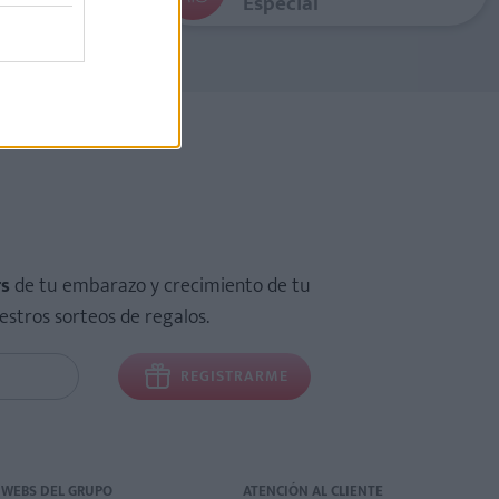
Especial
rs
de tu embarazo y crecimiento de tu
estros sorteos de regalos.
REGISTRARME
WEBS DEL GRUPO
ATENCIÓN AL CLIENTE