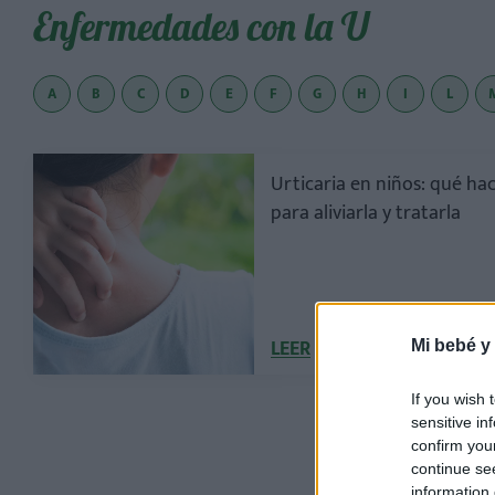
Enfermedades con la U
A
B
C
D
E
F
G
H
I
L
Urticaria en niños: qué ha
para aliviarla y tratarla
LEER
Mi bebé y
If you wish 
sensitive in
confirm you
continue se
information 