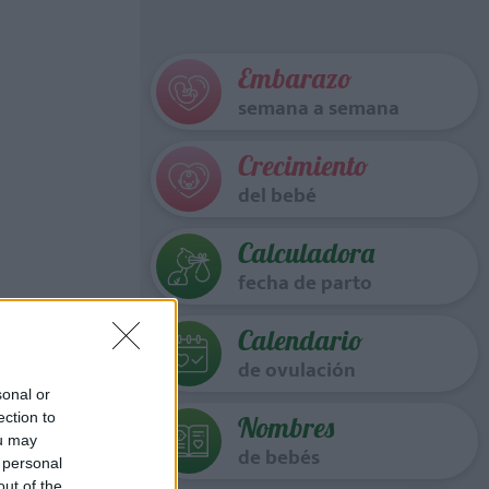
Embarazo
semana a semana
Crecimiento
del bebé
Calculadora
fecha de parto
Calendario
de ovulación
sonal or
ection to
Nombres
ou may
de bebés
 personal
out of the