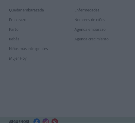
Quedar embarazada
Enfermedades
Embarazo
Nombres de niños
Parto
Agenda embarazo
Bebés
Agenda crecimiento
Niños más inteligentes
Mujer Hoy
¡SÍGUENOS!