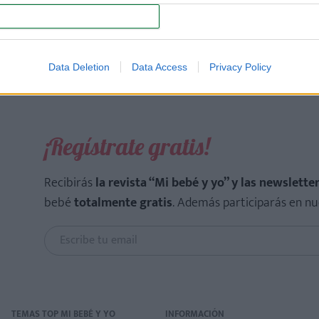
CONFIRM
Data Deletion
Data Access
Privacy Policy
¡Regístrate gratis!
Recibirás
la revista “Mi bebé y yo” y las newslette
bebé
totalmente gratis
. Además participarás en nu
TEMAS TOP MI BEBÉ Y YO
INFORMACIÓN