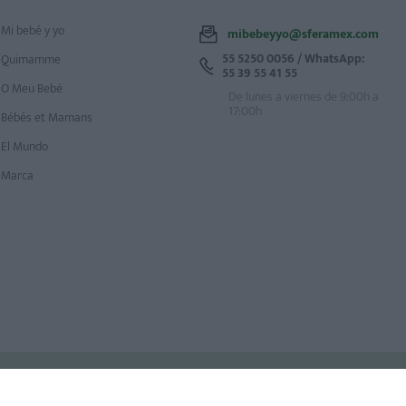
Mi bebé y yo
mibebeyyo@sferamex.com
55 5250 0056 / WhatsApp:
Quimamme
55 39 55 41 55
O Meu Bebé
De lunes a viernes de 9:00h a
17:00h
Bébés et Mamans
El Mundo
Marca