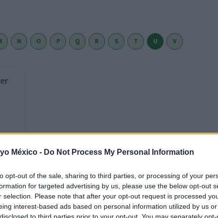
M
N
O
P
Q
R
S
T
U
V
cer
 yo México -
Do Not Process My Personal Information
to opt-out of the sale, sharing to third parties, or processing of your per
formation for targeted advertising by us, please use the below opt-out s
r selection. Please note that after your opt-out request is processed y
eing interest-based ads based on personal information utilized by us or
disclosed to third parties prior to your opt-out. You may separately opt-