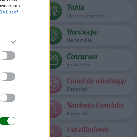
Tabla
 downstream
B’s List of
de crecimiento
Horóscopo
de familia
Concursos
y sorteos
Canal de whatsapp
Especial
Nutrientes Esenciales
Especial
Estreñimiento