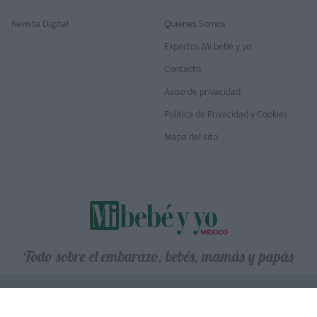
Revista Digital
Quiénes Somos
Expertos Mi bebé y yo
Contacto
Aviso de privacidad
Política de Privacidad y Cookies
Mapa del sito
Todo sobre el embarazo, bebés, mamás y papás
MiBebeyyo.ElMundo.es © SferaMediaGroup
Powered by
Webimpacto