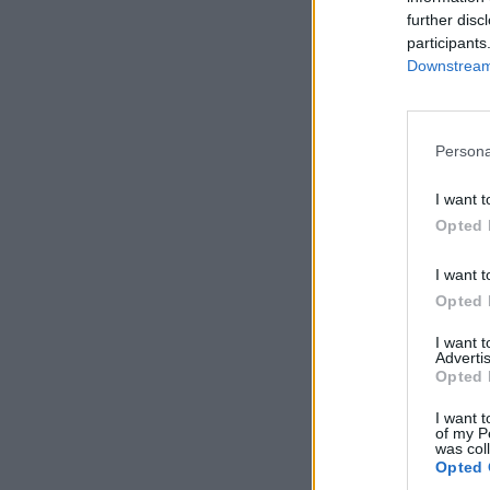
further disc
participants
Downstream 
Persona
I want t
Opted 
I want t
Opted 
I want 
Advertis
Opted 
I want t
of my P
was col
Opted 