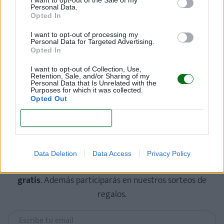
Personal Data.
Opted In
I want to opt-out of processing my
Personal Data for Targeted Advertising.
Opted In
I want to opt-out of Collection, Use,
Retention, Sale, and/or Sharing of my
Personal Data that Is Unrelated with the
Purposes for which it was collected.
Opted Out
CONFIRM
¡Regístrate gratis!
Recibirás
la revista “Mi bebé y yo” y las newsletters
Data Deletion
Data Access
Privacy Policy
de tu embarazo y crecimiento de tu bebé
totalmente
gratis
. Además participarás en nuestros sorteos de
regalos.