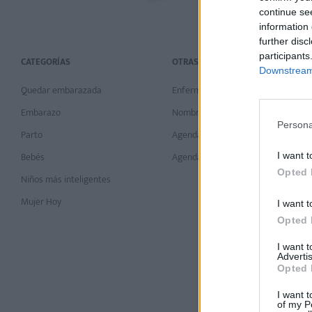
continue se
information 
further disc
participants
CATEGORÍAS
OTRAS CATEGORÍAS
Downstream 
Quedar embarazada
Enfermedades
Embarazo
Nombres de niños
Persona
Parto
Agenda embarazo
Bebés
Agenda crecimiento
I want t
Opted 
Niños más inteligentes
Mujer Hoy
I want t
Opted 
I want 
Advertis
Opted 
I want t
of my P