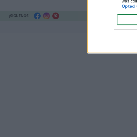
was col
Opted 
¡SÍGUENOS!