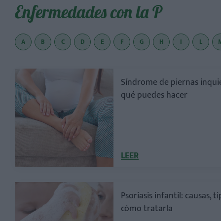
Enfermedades con la P
A
B
C
D
E
F
G
H
I
L
Síndrome de piernas inqui
qué puedes hacer
LEER
Psoriasis infantil: causas, t
cómo tratarla