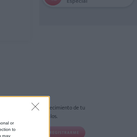
Especial
rs
de tu embarazo y crecimiento de tu
estros sorteos de regalos.
sonal or
ection to
REGISTRARME
ou may