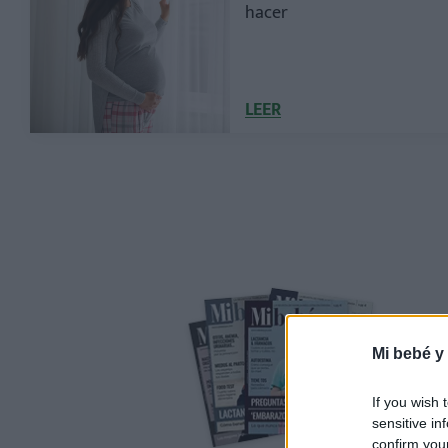
hacer
LEER
Mi bebé y
If you wish 
sensitive in
confirm you