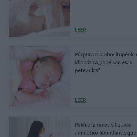
LEER
Púrpura trombocitopénic
idiopática, ¿qué son esas
petequias?
LEER
Polihidramnios o líquido
amniótico abundante, qué