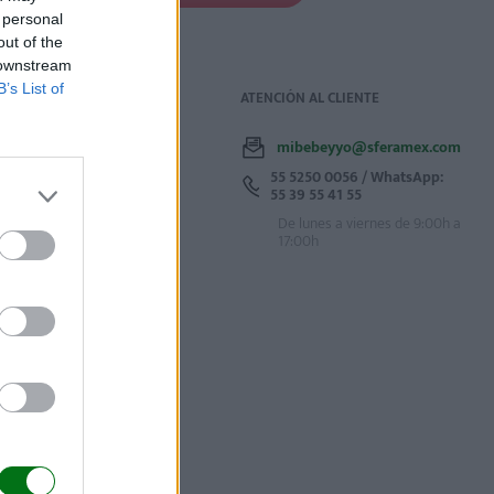
 personal
out of the
 downstream
B’s List of
WEBS DEL GRUPO
ATENCIÓN AL CLIENTE
Mi bebé y yo
mibebeyyo@sferamex.com
55 5250 0056 / WhatsApp:
Quimamme
55 39 55 41 55
O Meu Bebé
De lunes a viernes de 9:00h a
17:00h
Bébés et Mamans
El Mundo
Marca