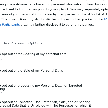
eing interest-based ads based on personal information utilized by us or
disclosed to third parties prior to your opt-out. You may separately opt-
losure of your personal information by third parties on the IAB’s list of
. This information may also be disclosed by us to third parties on the
IA
TEMAS TOP MI BEBÉ Y YO
INFORMACIÓN
Participants
that may further disclose it to other third parties.
Revista Digital
Quiénes Somos
Expertos Mi bebé y yo
l Data Processing Opt Outs
Contacto
Aviso de privacidad
o opt-out of the Sharing of my personal data.
In
Política de Privacidad y Cookies
Mapa del sito
o opt-out of the Sale of my Personal Data.
In
to opt-out of processing my Personal Data for Targeted
ing.
In
o opt-out of Collection, Use, Retention, Sale, and/or Sharing
ersonal Data that Is Unrelated with the Purposes for which it