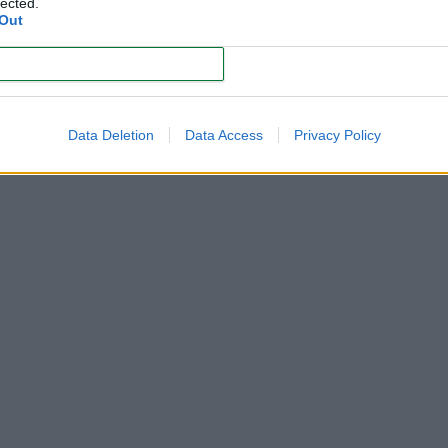
lected.
Todo sobre el embarazo, bebés, mamás y papás
Out
CONFIRM
MiBebeyyo.ElMundo.es © SferaMediaGroup
Powered by
Webimpacto
Data Deletion
Data Access
Privacy Policy