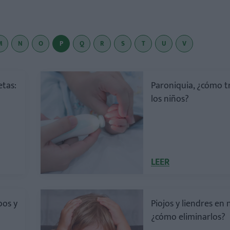
M
N
O
P
Q
R
S
T
U
V
etas:
Paroniquia, ¿cómo t
los niños?
LEER
ipos y
Piojos y liendres en 
¿cómo eliminarlos?