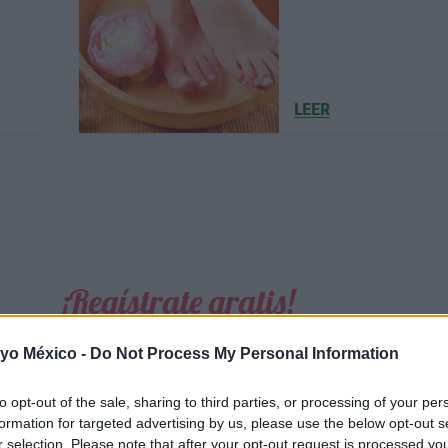
LEER
¡Regístrate gratis!
Recibirás
la revista “Mi bebé y yo” y las newslette
 yo México -
Do Not Process My Personal Information
bebé
totalmente gratis
. Además participarás en nu
to opt-out of the sale, sharing to third parties, or processing of your per
formation for targeted advertising by us, please use the below opt-out s
r selection. Please note that after your opt-out request is processed y