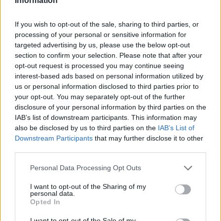
temperatura adecuada,
deberás verter la infusión
Information
de eucalipto en la cabeza del niño, una vez lavada y
If you wish to opt-out of the sale, sharing to third parties, or
limpia
. Para conseguir que el líquido penetre bien en
processing of your personal or sensitive information for
las raíces y el cuero cabelludo es recomendable
targeted advertising by us, please use the below opt-out
realizar masajes circulares. Una vez hecho, puedes
section to confirm your selection. Please note that after your
opt-out request is processed you may continue seeing
enjuagar o no. También es eficaz la infusión de
interest-based ads based on personal information utilized by
romero, siguiendo los mismos pasos.
us or personal information disclosed to third parties prior to
your opt-out. You may separately opt-out of the further
3. Esencia de lavanda
disclosure of your personal information by third parties on the
IAB’s list of downstream participants. This information may
also be disclosed by us to third parties on the
IAB’s List of
La esencia de lavanda o aceite de lavanda puro es
Downstream Participants
that may further disclose it to other
un remedio eficaz para aplicar en las raíces del pelo
third parties.
en caso de padecer piojos. La esencia de lavanda
Personal Data Processing Opt Outs
puedes comprarla en tiendas naturistas y, para
realizar la aplicación en la cabeza del niño, solamente
I want to opt-out of the Sharing of my
personal data.
necesitarás unas gotas. Es importante que sea
Opted In
esencia de lavanda pura. A la hora de hacer la
I want to opt-out of the Sale of my