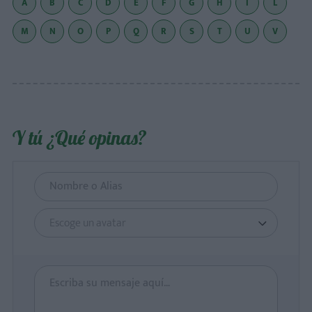
A
B
C
D
E
F
G
H
I
L
M
N
O
P
Q
R
S
T
U
V
Y tú ¿Qué opinas?
Escoge un avatar