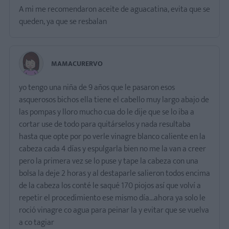
A mi me recomendaron aceite de aguacatina, evita que se
queden, ya que se resbalan
MAMACURERVO
yo tengo una niña de 9 años que le pasaron esos
asquerosos bichos ella tiene el cabello muy largo abajo de
las pompas y lloro mucho cua do le dije que se lo iba a
cortar use de todo para quitárselos y nada resultaba
hasta que opte por po verle vinagre blanco caliente en la
cabeza cada 4 días y espulgarla bien no me la van a creer
pero la primera vez se lo puse y tape la cabeza con una
bolsa la deje 2 horas y al destaparle salieron todos encima
de la cabeza los conté le saqué 170 piojos así que volví a
repetir el procedimiento ese mismo día...ahora ya solo le
roció vinagre co agua para peinar la y evitar que se vuelva
a co tagiar