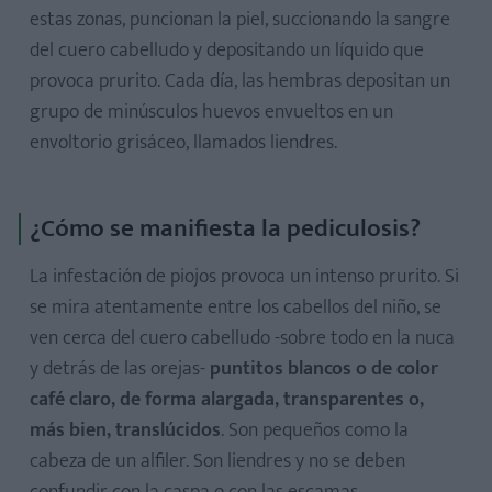
4. Aceite de oliva
estas zonas, puncionan la piel, succionando la sangre
5. Mayonesa
del cuero cabelludo y depositando un líquido que
6. Acondicionador para el pelo
provoca prurito. Cada día, las hembras depositan un
grupo de minúsculos huevos envueltos en un
¿Tu hij@ ha padecido piojos? ¿Conoces otros remedios
envoltorio grisáceo, llamados liendres.
caseros para eliminarlos? ¡Compártelos con otras mamás
al final del artículo!
¿Cómo se manifiesta la pediculosis?
La infestación de piojos provoca un intenso prurito. Si
se mira atentamente entre los cabellos del niño, se
ven cerca del cuero cabelludo -sobre todo en la nuca
y detrás de las orejas-
puntitos blancos o de color
café claro, de forma alargada, transparentes o,
más bien, translúcidos
. Son pequeños como la
cabeza de un alfiler. Son liendres y no se deben