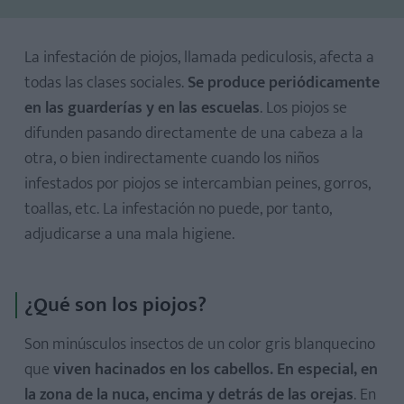
La infestación de piojos, llamada pediculosis, afecta a
todas las clases sociales.
Se produce periódicamente
en las guarderías y en las escuelas
. Los piojos se
difunden pasando directamente de una cabeza a la
otra, o bien indirectamente cuando los niños
infestados por piojos se intercambian peines, gorros,
toallas, etc. La infestación no puede, por tanto,
adjudicarse a una mala higiene.
¿Qué son los piojos?
1. Vinagre
Son minúsculos insectos de un color gris blanquecino
2. Infusión de eucalipto
que
viven hacinados en los cabellos. En especial, en
3. Esencia de lavanda
la zona de la nuca, encima y detrás de las orejas
. En