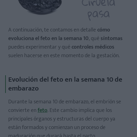
Ciruela
pasa
Síntomas frecuentes en la semana 10
A continuación, te contamos en detalle
cómo
evoluciona el feto en la semana 10
, qué
síntomas
puedes experimentar y qué
controles médicos
Análisis de sangre: ¿qué se controla?
suelen hacerse en este momento de la gestación.
Análisis de orina
Precauciones y consejos importantes en la semana 10
Lo que no debes olvidar esta semana
Evolución del feto en la semana 10 de
embarazo
Durante la semana 10 de embarazo, el embrión se
convierte en
feto
. Este cambio implica que los
¿Es normal no tener muchos síntomas en la semana 10?
principales órganos y estructuras del cuerpo ya
¿Puedo saber ya el sexo del bebé?
están formados y comienzan un proceso de
¿Qué pruebas médicas son obligatorias esta semana?
maduración que durará hasta el parto.