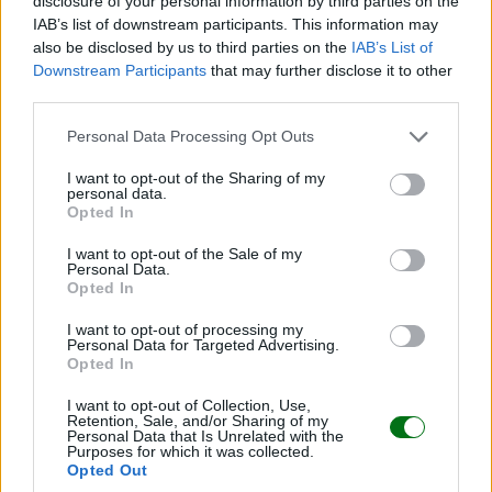
disclosure of your personal information by third parties on the
Dibus del Embarazo: Semana 10 del
IAB’s list of downstream participants. This information may
embarazo en dibujos animados
also be disclosed by us to third parties on the
IAB’s List of
Downstream Participants
that may further disclose it to other
third parties.
Haz clic en la imagen y descubre el DIBU de la
semana 10 de embarazo: una forma visual, educativa
Personal Data Processing Opt Outs
y entrañable de ver cómo evoluciona tu bebé en esta
I want to opt-out of the Sharing of my
etapa tan especial. ¡No te lo pierdas!
personal data.
Opted In
I want to opt-out of the Sale of my
Personal Data.
Opted In
I want to opt-out of processing my
Personal Data for Targeted Advertising.
Opted In
I want to opt-out of Collection, Use,
Retention, Sale, and/or Sharing of my
Personal Data that Is Unrelated with the
Purposes for which it was collected.
Opted Out