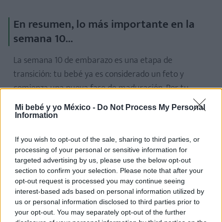
En resumen, lo más importante en la
semana 10...
La semana 10 de embarazo es una etapa de
transición: tu bebé ya es considerado un feto y
comienza una nueva fase de maduración. Por tu
parte, puedes notar nuevos síntomas, sentirte algo
Mi bebé y yo México -
Do Not Process My Personal
mejor físicamente y comenzar a conectar aún más
Information
con tu embarazo. Las primeras pruebas médicas
If you wish to opt-out of the sale, sharing to third parties, or
también te ayudarán a confirmar que todo va bien.
processing of your personal or sensitive information for
targeted advertising by us, please use the below opt-out
Recuerda que cada semana es única. Si tienes dudas,
section to confirm your selection. Please note that after your
habla con tu ginecólogo de confianza. Estás haciendo
opt-out request is processed you may continue seeing
un gran trabajo.
interest-based ads based on personal information utilized by
us or personal information disclosed to third parties prior to
your opt-out. You may separately opt-out of the further