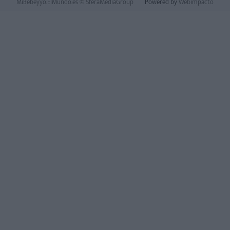
MiBebeyyo.ElMundo.es © SferaMediaGroup
Powered by
Webimpacto