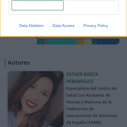
CONFIRM
Data Deletion
Data Access
Privacy Policy
Autores
ESTHER BAEZA
PERENÍGUEZ
Especialista del Centro de
Salud Los Alcázares de
Murcia y Matrona de la
Federación de
Asociaciones de Matronas
de España (FAME).