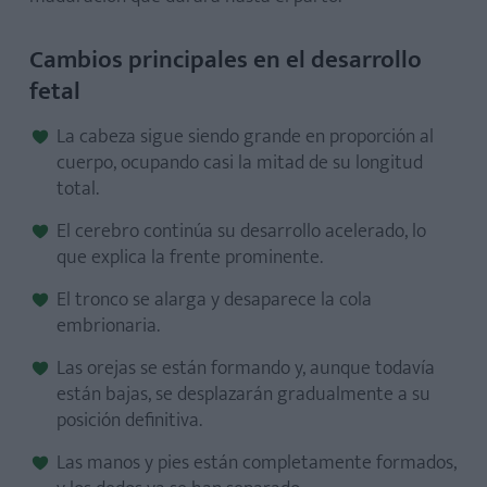
¿Cuándo se nota la pancita en el embarazo?
Cambios principales en el desarrollo
¿Es segura la ecografía en la semana 10?
fetal
La cabeza sigue siendo grande en proporción al
cuerpo, ocupando casi la mitad de su longitud
total.
El cerebro continúa su desarrollo acelerado, lo
que explica la frente prominente.
El tronco se alarga y desaparece la cola
embrionaria.
Las orejas se están formando y, aunque todavía
están bajas, se desplazarán gradualmente a su
posición definitiva.
Las manos y pies están completamente formados,