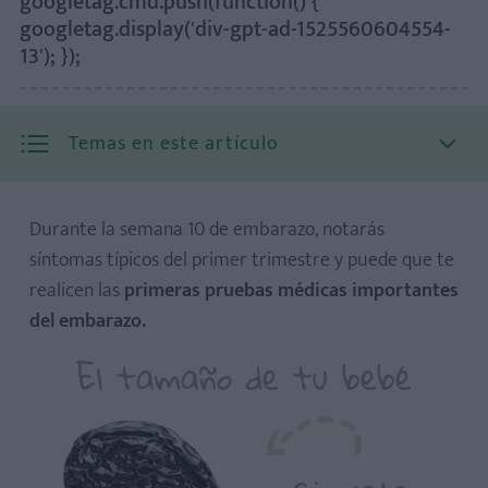
googletag.cmd.push(function() {
googletag.display('div-gpt-ad-1525560604554-
13'); });
Temas en este artículo
Durante la semana 10 de embarazo, notarás
síntomas típicos del primer trimestre y puede que te
realicen las
primeras pruebas médicas importantes
Cambios principales en el desarrollo fetal
del embarazo.
¿Cuánto mide el feto en la semana 10 de embarazo?
El tamaño de tu bebé
Ecografía en la semana 10 de embarazo: ¿qué se puede
ver?