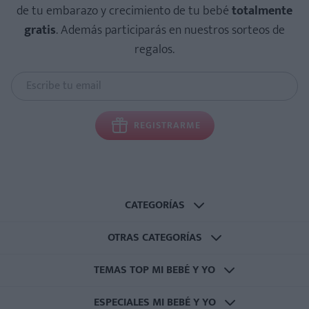
de tu embarazo y crecimiento de tu bebé
totalmente
gratis
. Además participarás en nuestros sorteos de
regalos.
REGISTRARME
CATEGORÍAS
OTRAS CATEGORÍAS
TEMAS TOP MI BEBÉ Y YO
ESPECIALES MI BEBÉ Y YO