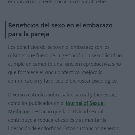
embarazo no puede “tocar” ni dañar al bebé.
Beneficios del sexo en el embarazo
para la pareja
Los beneficios del sexo en el embarazo son los
mismos que fuera de la gestación. La sexualidad no
cumple únicamente una función reproductiva, sino
que fortalece el vínculo afectivo, mejora la
comunicación y favorece el bienestar psicológico.
Diversos estudios sobre salud sexual y bienestar,
como los publicados en el
Journal of Sexual
Medicine
, destacan que la actividad sexual
contribuye a reducir el estrés y aumentar la
liberación de endorfinas. Estas sustancias generan