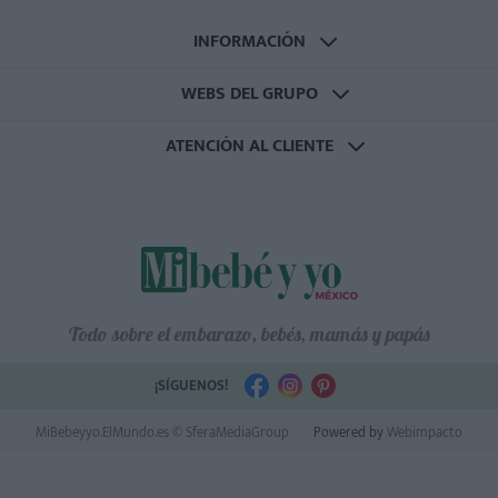
INFORMACIÓN
WEBS DEL GRUPO
ATENCIÓN AL CLIENTE
Todo sobre el embarazo, bebés, mamás y papás
¡SÍGUENOS!
MiBebeyyo.ElMundo.es © SferaMediaGroup
Powered by
Webimpacto