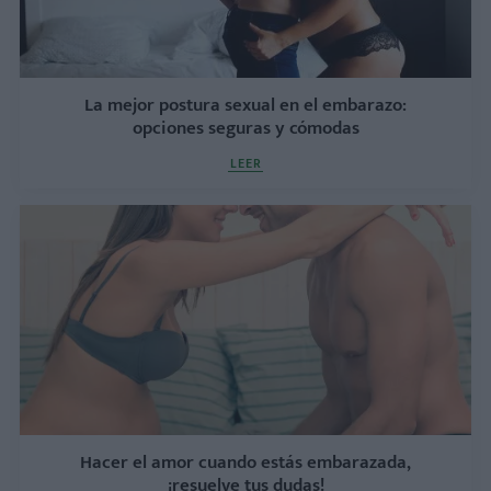
La mejor postura sexual en el embarazo:
opciones seguras y cómodas
LEER
Hacer el amor cuando estás embarazada,
¡resuelve tus dudas!