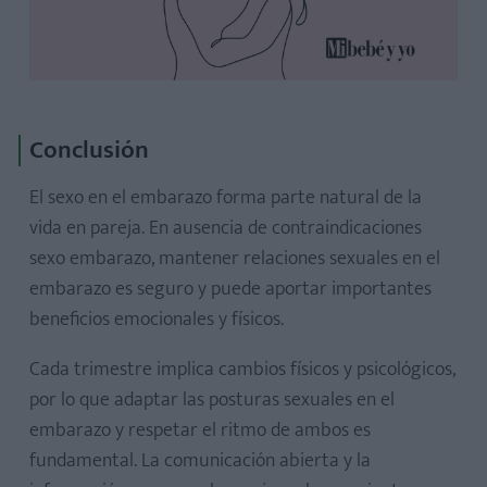
Conclusión
El sexo en el embarazo forma parte natural de la
vida en pareja. En ausencia de contraindicaciones
sexo embarazo, mantener relaciones sexuales en el
embarazo es seguro y puede aportar importantes
beneficios emocionales y físicos.
Cada trimestre implica cambios físicos y psicológicos,
por lo que adaptar las posturas sexuales en el
embarazo y respetar el ritmo de ambos es
fundamental. La comunicación abierta y la