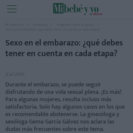
Mi bebé y yo
Embarazo
Preguntas sobre la pareja
Sexo en el embarazo: ¿qué debes tener en cuenta en cada etapa?
Sexo en el embarazo: ¿qué debes
tener en cuenta en cada etapa?
8 Jul 2026
Durante el embarazo, se puede seguir
disfrutando de una vida sexual plena. ¡Es más!
Para algunas mujeres, resulta incluso más
satisfactoria. Solo hay algunos casos en los que
es recomendable abstenerse. La ginecóloga y
sexóloga Gema García Gálvez nos aclara las
dudas más frecuentes sobre este tema.