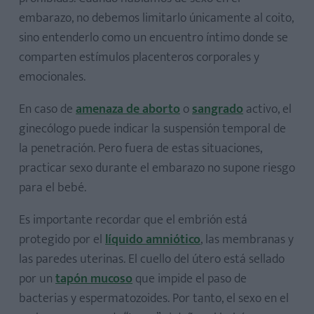
¿Es bueno practicar sexo durante el embarazo?
embarazo, no debemos limitarlo únicamente al coito,
¿El orgasmo en el embarazo puede provocar parto?
sino entenderlo como un encuentro íntimo donde se
comparten estímulos placenteros corporales y
¿Cuándo evitar el sexo en el embarazo?
emocionales.
¿El bebé siente las relaciones sexuales?
En caso de
amenaza de aborto
o
sangrado
activo, el
ginecólogo puede indicar la suspensión temporal de
la penetración. Pero fuera de estas situaciones,
practicar sexo durante el embarazo no supone riesgo
para el bebé.
Es importante recordar que el embrión está
protegido por el
líquido amniótico
, las membranas y
las paredes uterinas. El cuello del útero está sellado
por un
tapón mucoso
que impide el paso de
bacterias y espermatozoides. Por tanto, el sexo en el