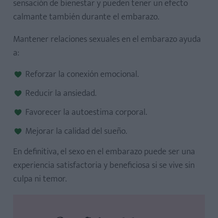
sensación de bienestar y pueden tener un efecto
calmante también durante el embarazo.
Mantener relaciones sexuales en el embarazo ayuda
a:
Reforzar la conexión emocional.
Reducir la ansiedad.
Favorecer la autoestima corporal.
Mejorar la calidad del sueño.
En definitiva, el sexo en el embarazo puede ser una
experiencia satisfactoria y beneficiosa si se vive sin
culpa ni temor.