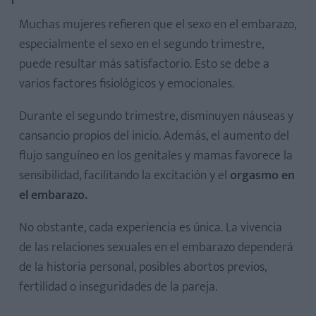
Muchas mujeres refieren que el sexo en el embarazo,
especialmente el sexo en el segundo trimestre,
puede resultar más satisfactorio. Esto se debe a
varios factores fisiológicos y emocionales.
Durante el segundo trimestre, disminuyen náuseas y
cansancio propios del inicio. Además, el aumento del
flujo sanguíneo en los genitales y mamas favorece la
sensibilidad, facilitando la excitación y el
orgasmo en
el embarazo.
No obstante, cada experiencia es única. La vivencia
de las relaciones sexuales en el embarazo dependerá
de la historia personal, posibles abortos previos,
fertilidad o inseguridades de la pareja.