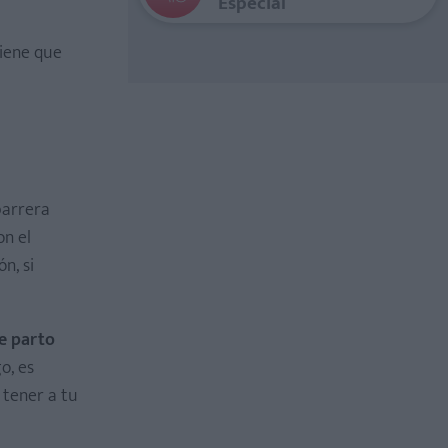
Especial
iene que
barrera
on el
n, si
e parto
o, es
 tener a tu