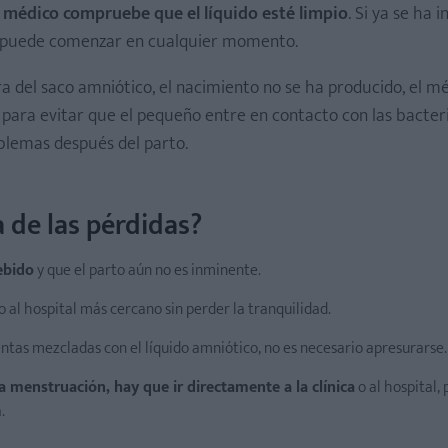
 el médico compruebe que el líquido esté limpio
. Si ya se ha i
rto puede comenzar en cualquier momento.
a del saco amniótico, el nacimiento no se ha producido, el m
n para evitar que el pequeño entre en contacto con las bacter
oblemas después del parto.
a de las pérdidas?
ebido
y que el parto aún no es inminente.
o al hospital más cercano sin perder la tranquilidad.
lentas mezcladas con el líquido amniótico, no es necesario apresurarse.
 menstruación, hay que ir directamente a la clínica
o al hospital,
.