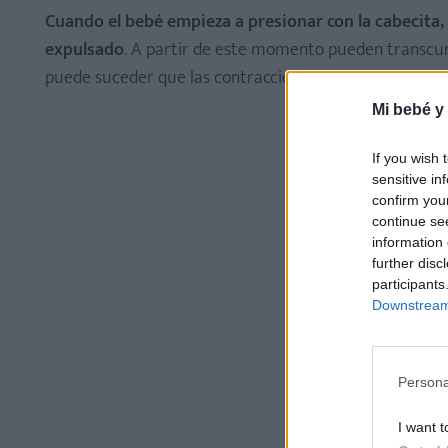
Cuando el bebé empieza a presionar con la cabecita, 
expulsado
. A partir de este momento pueden transcurr
puede suceder que las contracciones ganen en intensid
Mi bebé y
If you wish 
sensitive in
confirm you
continue se
information 
further disc
participants
Downstream 
Persona
I want t