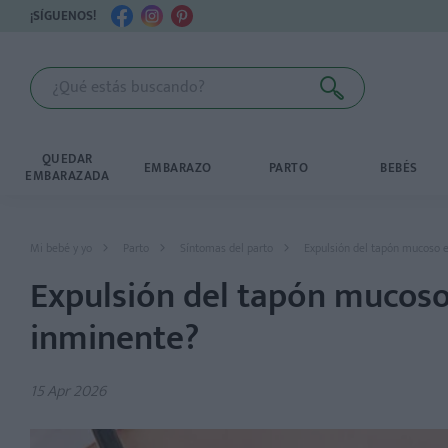
¡SÍGUENOS!
QUEDAR
EMBARAZO
PARTO
BEBÉS
EMBARAZADA
Mi bebé y yo
Parto
Síntomas del parto
Expulsión del tapón mucoso e
Expulsión del tapón mucoso 
inminente?
15 Apr 2026