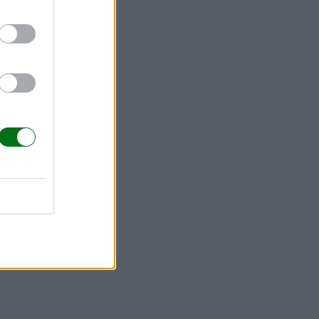
), que
do
. Esto
ende hacia