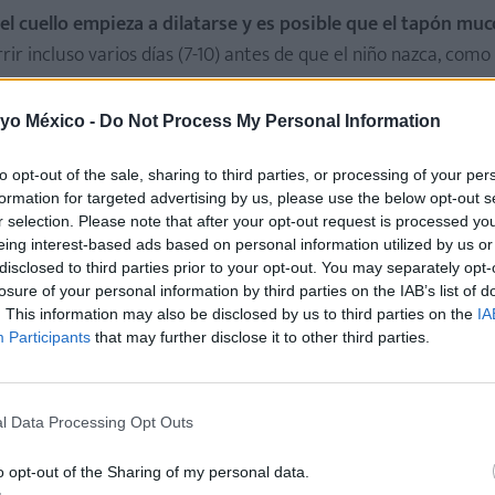
el cuello empieza a dilatarse y es posible que el tapón mu
ir incluso varios días (7-10) antes de que el niño nazca, com
ad poco a poco y pongan en marcha la dilatación.
 yo México -
Do Not Process My Personal Information
to opt-out of the sale, sharing to third parties, or processing of your per
formation for targeted advertising by us, please use the below opt-out s
r selection. Please note that after your opt-out request is processed y
eing interest-based ads based on personal information utilized by us or
disclosed to third parties prior to your opt-out. You may separately opt-
losure of your personal information by third parties on the IAB’s list of
. This information may also be disclosed by us to third parties on the
IA
Participants
that may further disclose it to other third parties.
l Data Processing Opt Outs
o opt-out of the Sharing of my personal data.