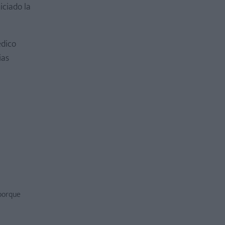
niciado la
édico
ias
 porque