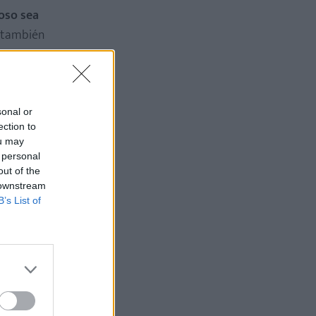
coso sea
o también
sonal or
ection to
ou may
 personal
out of the
 downstream
B’s List of