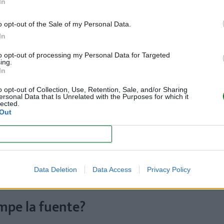
In
o opt-out of the Sale of my Personal Data.
In
to opt-out of processing my Personal Data for Targeted
ing.
In
o opt-out of Collection, Use, Retention, Sale, and/or Sharing
 de la fuente?
ersonal Data that Is Unrelated with the Purposes for which it
lected.
Out
omento del parto es la ruptura del saco amniótico (la fuente
CONFIRM
teriza por la salida a través de la vagina de líquido templa
 envuelven al niño se comprimen y rompen cuando éste desci
Data Deletion
Data Access
Privacy Policy
mpe la fuente?