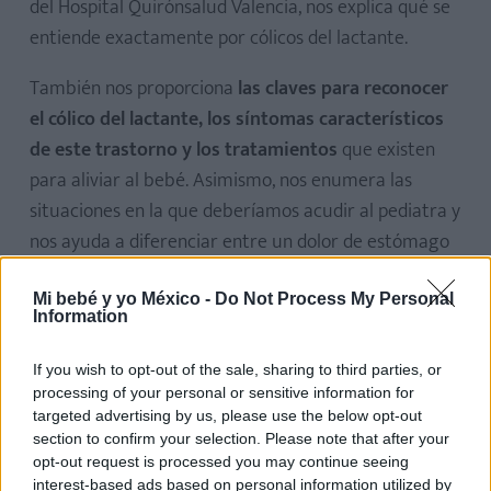
del Hospital Quirónsalud Valencia, nos explica qué se
entiende exactamente por cólicos del lactante.
También nos proporciona
las claves para reconocer
el cólico del lactante, los síntomas característicos
de este trastorno y los tratamientos
que existen
para aliviar al bebé. Asimismo, nos enumera las
situaciones en la que deberíamos acudir al pediatra y
nos ayuda a diferenciar entre un dolor de estómago
y un cólico del lactante. ¡Toma nota de todo ello!
Mi bebé y yo México -
Do Not Process My Personal
Information
If you wish to opt-out of the sale, sharing to third parties, or
processing of your personal or sensitive information for
targeted advertising by us, please use the below opt-out
section to confirm your selection. Please note that after your
opt-out request is processed you may continue seeing
interest-based ads based on personal information utilized by