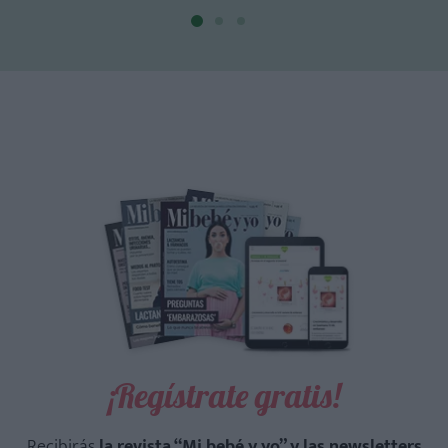
¡Regístrate gratis!
Recibirás
la revista “Mi bebé y yo” y las newsletters