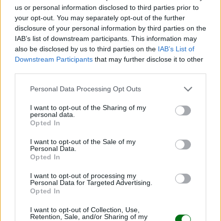
Así crece en los primeros meses
us or personal information disclosed to third parties prior to
your opt-out. You may separately opt-out of the further
LEER
disclosure of your personal information by third parties on the
IAB’s list of downstream participants. This information may
also be disclosed by us to third parties on the
IAB’s List of
Downstream Participants
that may further disclose it to other
third parties.
Personal Data Processing Opt Outs
INFORMACIÓN PATROCINADA
I want to opt-out of the Sharing of my
personal data.
Opted In
I want to opt-out of the Sale of my
Personal Data.
Opted In
I want to opt-out of processing my
Personal Data for Targeted Advertising.
Opted In
El mito del “colic hour”: ¿Por qué algunos bebés
I want to opt-out of Collection, Use,
lloran más al atardecer?
Retention, Sale, and/or Sharing of my