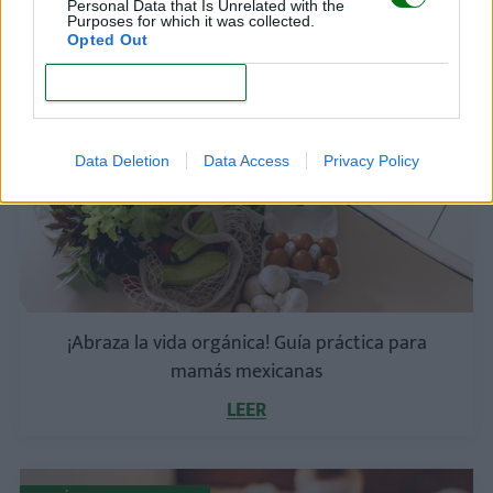
Personal Data that Is Unrelated with the
LEER
Purposes for which it was collected.
Opted Out
CONFIRM
BEBÉS DE 1-3 MESES
Data Deletion
Data Access
Privacy Policy
¡Abraza la vida orgánica! Guía práctica para
mamás mexicanas
LEER