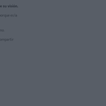
e su visión.
porque es la
no.
ompartir