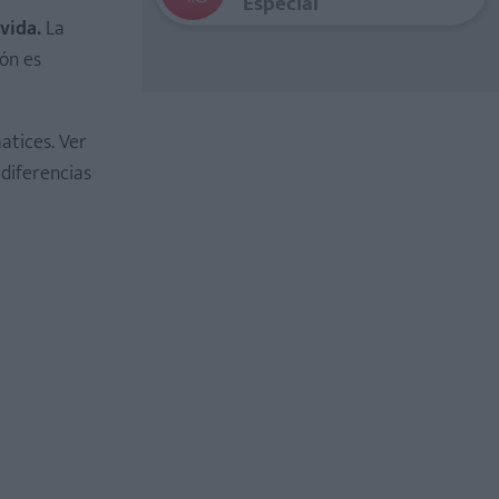
Especial
vida.
La
ón es
atices. Ver
 diferencias