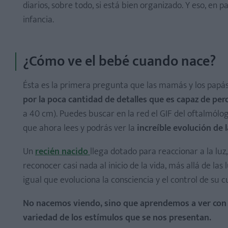
diarios, sobre todo, si está bien organizado. Y eso, en
Primera etapa: desde el nacimiento hasta las ocho s
infancia.
Segunda etapa: entre los dos y los cuatro meses
Tercera etapa: entre los cuatro meses y medio y los 
¿Cómo ve el bebé cuando nace?
Cuarta etapa: a partir de los nueve meses
Ésta es la primera pregunta que las mamás y los papás 
por la poca cantidad de detalles que es capaz de perc
a 40 cm). Puedes buscar en la red el GIF del oftalmó
Primera etapa: fijación monocular visual (0-2 meses)
que ahora lees y podrás ver la
increíble evolución de l
Segunda etapa: seguimientos visuales (2-4 meses)
Un
recién nacido
llega dotado para reaccionar a la lu
Tercera etapa: coordinación ojo-mano, tridimensional
reconocer casi nada al inicio de la vida, más allá de las 
Cuarta etapa: el todo y las partes (9-12 meses)
igual que evoluciona la consciencia y el control de su c
No nacemos viendo, sino que aprendemos a ver con la 
variedad de los estímulos que se nos presentan.