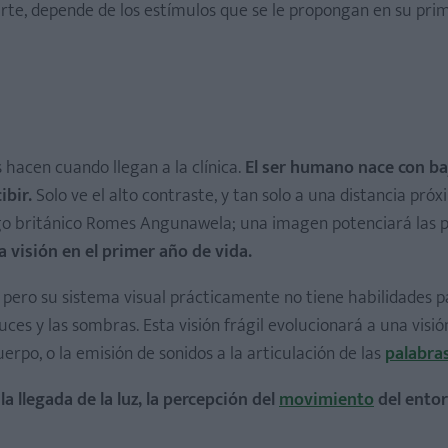
 parte, depende de los estímulos que se le propongan en su pri
emanas
ocho meses
hacen cuando llegan a la clínica.
El ser humano nace con ba
ibir.
Solo ve el alto contraste, y tan solo a una distancia pró
logo británico Romes Angunawela; una imagen potenciará las 
a visión en el primer año de vida.
z, pero su sistema visual prácticamente no tiene habilidades p
idad (5-9 meses)
luces y las sombras. Esta visión frágil evolucionará a una visión
uerpo, o la emisión de sonidos a la articulación de las
palabra
llegada de la luz, la percepción del
movimiento
del entor