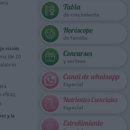
mera
Tabla
de crecimiento
Horóscopo
de familia
ja visión
Concursos
xima (de 20
y sorteos
palabras
Canal de whatsapp
Especial
ara
 eficaz,
Nutrientes Esenciales
s
.
Especial
no y la
Estreñimiento