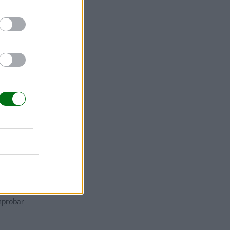
 verás cómo
egundos.
se produce
a mirada, tu
apartará la
mprobar