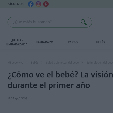
¡SÍGUENOS!
QUEDAR
EMBARAZO
PARTO
BEBÉS
EMBARAZADA
Mi bebé y yo
Bebés
Salud y bienestar del bebé
Estimulación del beb
¿Cómo ve el bebé? La visión
durante el primer año
9 May 2026