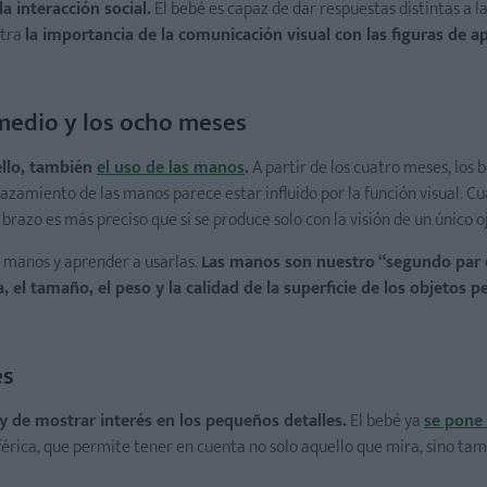
a interacción social.
El bebé es capaz de dar respuestas distintas a l
stra
la importancia de la comunicación visual con las figuras de a
 medio y los ocho meses
ello, también
el uso de las manos
.
A partir de los cuatro meses, los 
azamiento de las manos parece estar influido por la función visual. C
brazo es más preciso que si se produce solo con la visión de un único o
s manos y aprender a usarlas.
Las manos son nuestro “segundo par 
 el tamaño, el peso y la calidad de la superficie de los objetos p
es
 de mostrar interés en los pequeños detalles.
El bebé ya
se pone
iférica, que permite tener en cuenta no solo aquello que mira, sino tam