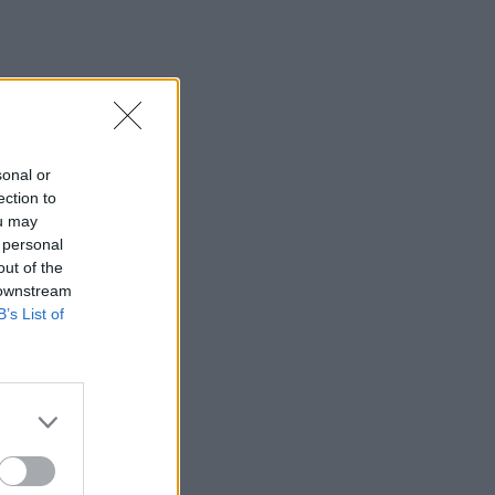
sonal or
ection to
ou may
 personal
out of the
 downstream
el
B’s List of
tapa.
racción con
ral de