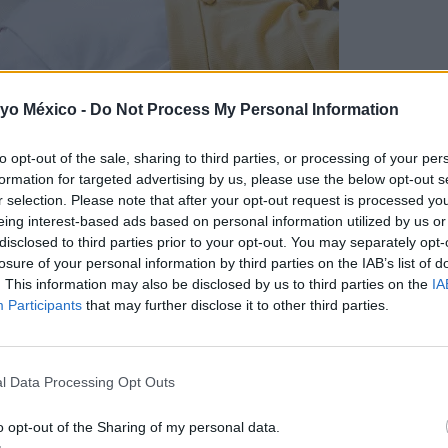
 yo México -
Do Not Process My Personal Information
to opt-out of the sale, sharing to third parties, or processing of your per
formation for targeted advertising by us, please use the below opt-out s
r selection. Please note that after your opt-out request is processed y
el bebé de 0 a 12 meses
eing interest-based ads based on personal information utilized by us or
disclosed to third parties prior to your opt-out. You may separately opt-
losure of your personal information by third parties on the IAB’s list of
 para la organización de un sistema tan complejo como es 
. This information may also be disclosed by us to third parties on the
IA
o tiene sus hitos, que serán los escalones para la siguiente e
Participants
that may further disclose it to other third parties.
ta las ocho semanas
l Data Processing Opt Outs
e el bebé conquiste la estabilización.
Inicialmente, esa primera inte
sea de calidad: cabeza, cuello y cuerpo bien sostenido, y posición late
o opt-out of the Sharing of my personal data.