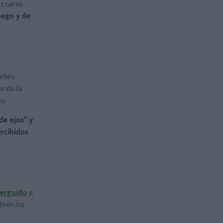
as caras
pego y de
bebés
uando la
jo.
de ojos” y
ercibidos
 erguido
y,
bién los