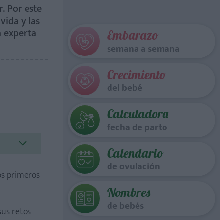
. Por este
vida y las
a experta
Embarazo
semana a semana
Crecimiento
del bebé
Calculadora
fecha de parto
Calendario
de ovulación
os primeros
Nombres
de bebés
sus retos