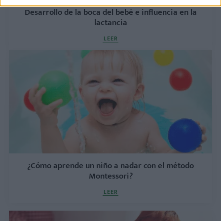
Desarrollo de la boca del bebé e influencia en la
lactancia
LEER
¿Cómo aprende un niño a nadar con el método
Montessori?
LEER