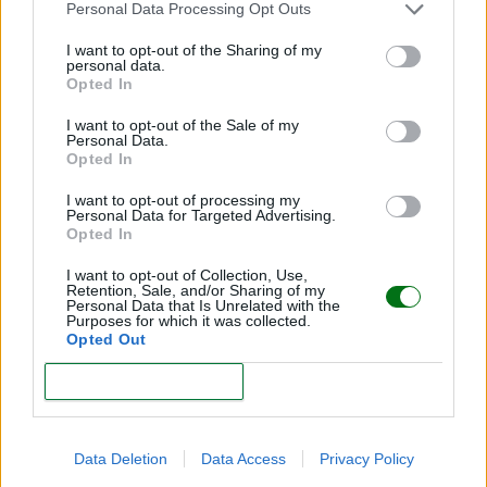
Personal Data Processing Opt Outs
I want to opt-out of the Sharing of my
personal data.
Opted In
I want to opt-out of the Sale of my
Personal Data.
Los 5 errores más comunes en la estimulación de
Opted In
un bebé
I want to opt-out of processing my
Personal Data for Targeted Advertising.
LEER
Opted In
I want to opt-out of Collection, Use,
Retention, Sale, and/or Sharing of my
Personal Data that Is Unrelated with the
Purposes for which it was collected.
Opted Out
CONFIRM
Data Deletion
Data Access
Privacy Policy