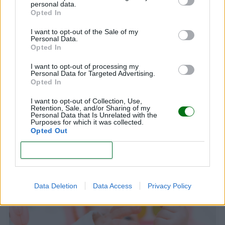
personal data.
Opted In
I want to opt-out of the Sale of my
Personal Data.
Opted In
I want to opt-out of processing my
Personal Data for Targeted Advertising.
Opted In
I want to opt-out of Collection, Use,
Retention, Sale, and/or Sharing of my
Personal Data that Is Unrelated with the
Purposes for which it was collected.
Opted Out
¿Cuándo empieza a sentarse un bebé? ¡A su
ritmo!
CONFIRM
LEER
Data Deletion
Data Access
Privacy Policy