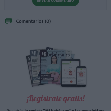
ENVIAR COMENTARIO
Comentarios (
0
)
¡Regístrate gratis!
Recibirás
la revista “Mi bebé y yo” y las newsletters