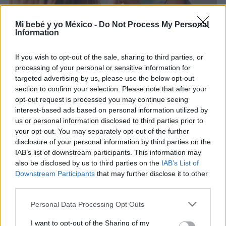
Mi bebé y yo México -
Do Not Process My Personal
Information
Baby Signing: qué es, cómo enseñarlo y primeros
If you wish to opt-out of the sale, sharing to third parties, or
signos para bebés
processing of your personal or sensitive information for
LEER
targeted advertising by us, please use the below opt-out
section to confirm your selection. Please note that after your
opt-out request is processed you may continue seeing
interest-based ads based on personal information utilized by
us or personal information disclosed to third parties prior to
your opt-out. You may separately opt-out of the further
disclosure of your personal information by third parties on the
IAB’s list of downstream participants. This information may
also be disclosed by us to third parties on the
IAB’s List of
Downstream Participants
that may further disclose it to other
third parties.
Personal Data Processing Opt Outs
¿Cómo estimular las manos de un bebé?
I want to opt-out of the Sharing of my
LEER