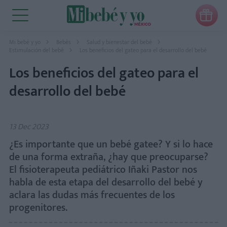

Mi bebé y yo
Bebés
Salud y bienestar del bebé
Estimulación del bebé
Los beneficios del gateo para el desarrollo del bebé
Los beneficios del gateo para el
desarrollo del bebé
13 Dec 2023
¿Es importante que un bebé gatee? Y si lo hace
de una forma extraña, ¿hay que preocuparse?
El fisioterapeuta pediátrico Iñaki Pastor nos
habla de esta etapa del desarrollo del bebé y
aclara las dudas más frecuentes de los
progenitores.