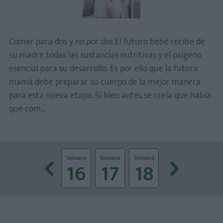
Comer para dos y no por dos El futuro bebé recibe de
su madre todas las sustancias nutritivas y el oxígeno
esencial para su desarrollo. Es por ello que la futura
mamá debe preparar su cuerpo de la mejor manera
para esta nueva etapa. Si bien antes se creía que había
que com...
Prev
Next
Semana
Semana
Semana
Semana
Semana
Semana
Semana
39
40
16
17
18
19
20