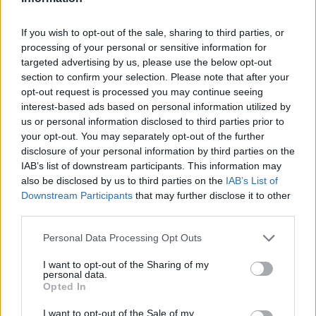
Vitamina C:
abundante en cítricos, perejil y
pimientos dulces.
If you wish to opt-out of the sale, sharing to third parties, or
Vitamina D:
los lácteos y los pescados como el
processing of your personal or sensitive information for
targeted advertising by us, please use the below opt-out
atún, la caballa o el salmón, la leche de soya y los
section to confirm your selection. Please note that after your
cereales. No obstante, la mayor parte de vitamina
opt-out request is processed you may continue seeing
D la obtenemos de la exposición solar.
interest-based ads based on personal information utilized by
us or personal information disclosed to third parties prior to
your opt-out. You may separately opt-out of the further
Alimentación en el embarazo en la
disclosure of your personal information by third parties on the
IAB’s list of downstream participants. This information may
semana 16
also be disclosed by us to third parties on the
IAB’s List of
Downstream Participants
that may further disclose it to other
Dentro de tu vientre crece una nueva vida y la
third parties.
alimentación en el embarazo es fundamental, tanto
Personal Data Processing Opt Outs
para el adecuado desarrollo del bebé como para que
la futura madre esté saludable.
I want to opt-out of the Sharing of my
personal data.
Opted In
Durante esta etapa, es normal que te preguntes si
I want to opt-out of the Sale of my