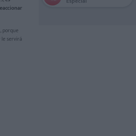
Especial
eaccionar
e, porque
 le servirá