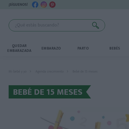
¡SÍGUENOS!
QUEDAR
EMBARAZO
PARTO
BEBÉS
EMBARAZADA
Mi bebé y yo
Agenda crecimiento
Bebé de 15 meses
BEBÉ DE 15 MESES