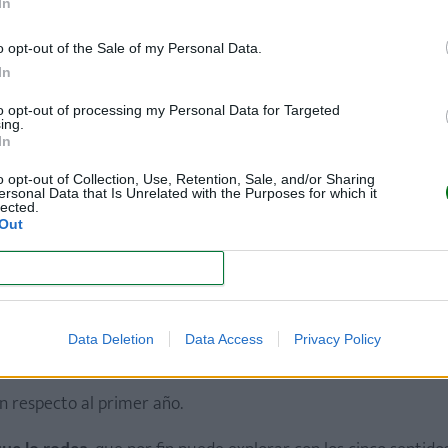
In
trezas
para que te ayude en las tareas domésticas más senci
po limpio para que limpie alguna superficie en la que puede a
o opt-out of the Sale of my Personal Data.
tán haciendo las tareas del hogar.
In
to opt-out of processing my Personal Data for Targeted
ing.
 de 15 meses
In
o opt-out of Collection, Use, Retention, Sale, and/or Sharing
ersonal Data that Is Unrelated with the Purposes for which it
 de labios de las mamás alrededor de los 15-16 meses del ni
lected.
tes tan hambrientos, ahora parecen algo inapetentes
.
Out
n que sus pequeños estén desnutridos e intentan obligarlos 
CONFIRM
zar sistemáticamente.
e el primer y el segundo año, tu hijo pierda
interés por la
Data Deletion
Data Access
Privacy Policy
n respecto al primer año.