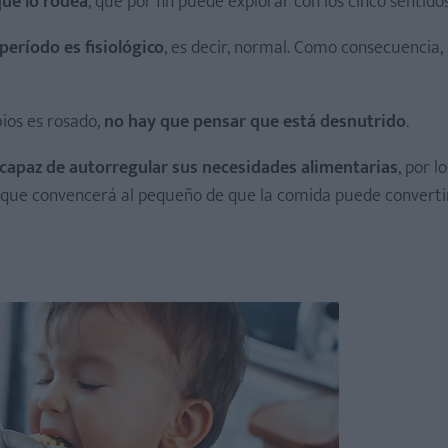
que lo rodea
, que por fin puede explorar con los cinco sentidos
período es fisiológico
, es decir, normal. Como consecuencia,
abios es rosado,
no hay que pensar que está desnutrido
.
 capaz de autorregular sus necesidades alimentarias
, por l
o que convencerá al pequeño de que la comida puede converti