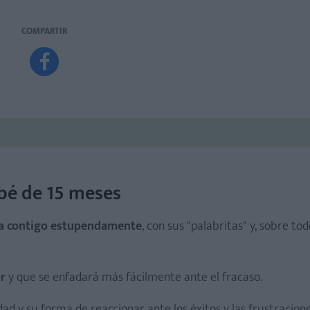
COMPARTIR

ebé de 15 meses
ica contigo estupendamente
, con sus "palabritas" y, sobre tod
r
y que se enfadará más fácilmente ante el fracaso.
dad y su forma de reaccionar ante los éxitos y las frustracion