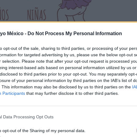
 yo México -
Do Not Process My Personal Information
to opt-out of the sale, sharing to third parties, or processing of your per
formation for targeted advertising by us, please use the below opt-out s
r selection. Please note that after your opt-out request is processed y
n su aventura del día a día, descubrirá tanto cosas que le g
eing interest-based ads based on personal information utilized by us or
disclosed to third parties prior to your opt-out. You may separately opt-
veces incluso miedoso. ¿Cómo avanza su nivel de autonomía?:
losure of your personal information by third parties on the IAB’s list of
. This information may also be disclosed by us to third parties on the
IA
e cuando lo vistes.
Participants
that may further disclose it to other third parties.
que entiende muchas más
.
un poco inestable
l Data Processing Opt Outs
. Es capaz de sentarse dejándose caer haci
y seguir instrucciones simples.​
o opt-out of the Sharing of my personal data.