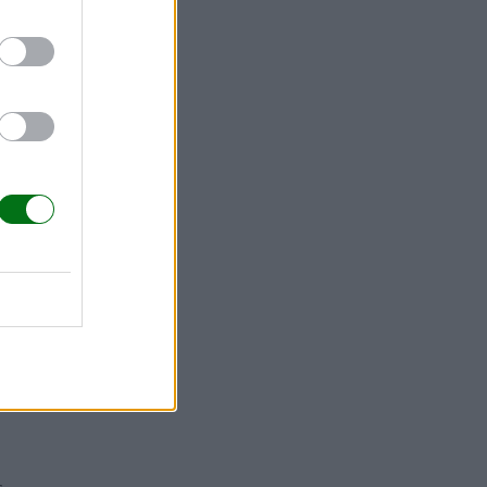
llas, como
poyarse
ño.
Las
a comer
 comida
.