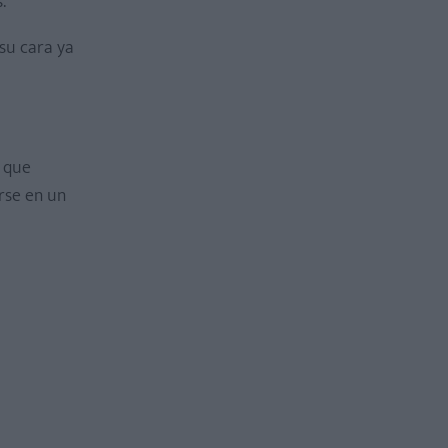
.
 su cara ya
o que
rse en un