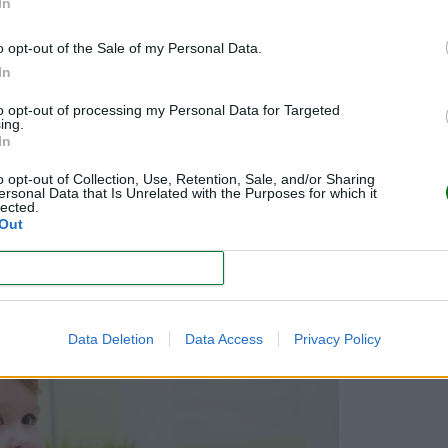
In
o situaciones en el día a día en las que los niños puedan p
l
a la basura, hasta resolver desacuerdos entre
hermanos
.
o opt-out of the Sale of my Personal Data.
In
 la posibilidad de elegir entre varias opciones (decididas 
to opt-out of processing my Personal Data for Targeted
romiso, motivación y también responsabilidad, elemento
ing.
In
o opt-out of Collection, Use, Retention, Sale, and/or Sharing
ersonal Data that Is Unrelated with the Purposes for which it
 para cultivar hábitos de esfuerzo, sacrificio y autodisci
lected.
arrollar un amor propio que potenciará su capacidad de autos
Out
es ejecutivas, entre las que destaca especialmente el autocon
CONFIRM
 la autonomía y la independencia personal.
Data Deletion
Data Access
Privacy Policy