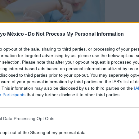
 yo México -
Do Not Process My Personal Information
to opt-out of the sale, sharing to third parties, or processing of your per
formation for targeted advertising by us, please use the below opt-out s
r selection. Please note that after your opt-out request is processed y
en el niño?
eing interest-based ads based on personal information utilized by us or
disclosed to third parties prior to your opt-out. You may separately opt-
ucción de la personalidad se reduce a pasar de dejar que nues
losure of your personal information by third parties on the IAB’s list of
. This information may also be disclosed by us to third parties on the
IA
dres, docentes, etc.) a hacerlo por uno mismo. Cuando algui
Participants
that may further disclose it to other third parties.
os demás y, por lo tanto, más libre y más autónomo.
 entender que,
como padres o adultos responsables, nuestra
l Data Processing Opt Outs
rollar esas habilidades
que, en un futuro, les van a permitir
sencilla: entrenándolos.
o opt-out of the Sharing of my personal data.