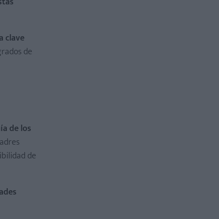
stas
a clave
 grados de
ía de los
padres
ibilidad de
dades