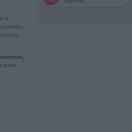
Especial
e la
ro ámbito,
trevidos,
rtamientos,
se puede