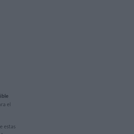
ible
ara el
e estas