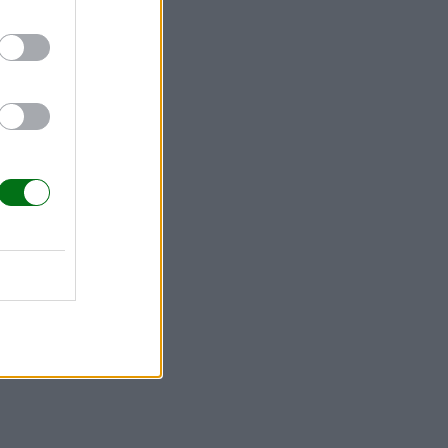
racticar
de antemano
s
plina
,
uperación.
trol,