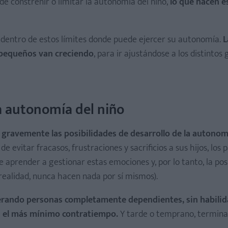
 de constreñir o limitar la autonomía del niño,
lo que hacen e
 dentro de estos límites donde puede ejercer su autonomía.
L
s pequeños van creciendo
, para ir ajustándose a los distintos
a autonomía del niño
 gravemente las posibilidades de desarrollo de la autonom
e evitar fracasos, frustraciones y sacrificios a sus hijos, los 
e aprender a gestionar estas emociones y, por lo tanto, la pos
 realidad, nunca hacen nada por sí mismos).
enerando personas completamente dependientes, sin habili
a el más mínimo contratiempo.
Y tarde o temprano, termina